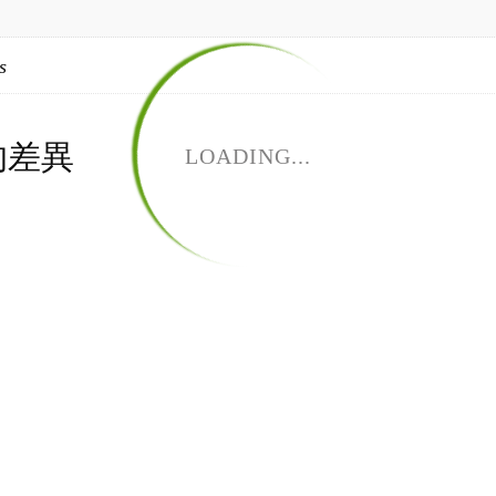
s
的差異
LOADING...