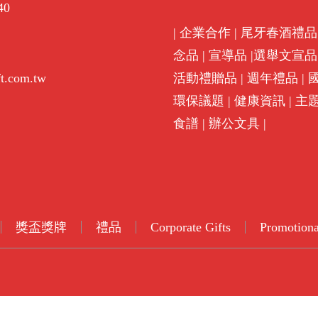
40
|
企業合作
|
尾牙春酒禮品
念品
|
宣導品
|
選舉文宣品
ft.com.tw
活動禮贈品
|
週年禮品
|
環保議題
|
健康資訊
|
主
食譜
|
辦公文具
|
獎盃獎牌
禮品
Corporate Gifts
Promotiona