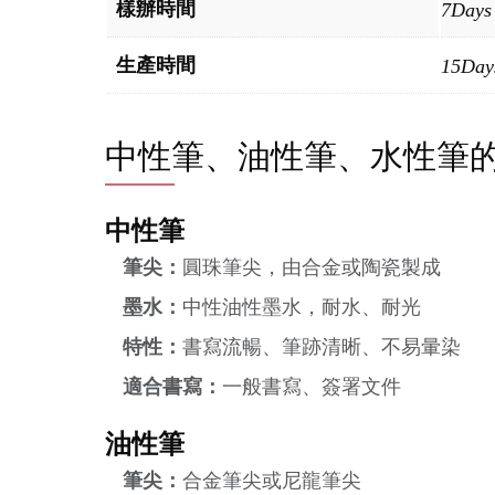
樣辦時間
7Days
生產時間
15Day
中性筆、油性筆、水性筆
中性筆
筆尖：
圓珠筆尖，由合金或陶瓷製成
墨水：
中性油性墨水，耐水、耐光
特性：
書寫流暢、筆跡清晰、不易暈染
適合書寫：
一般書寫、簽署文件
油性筆
筆尖：
合金筆尖或尼龍筆尖