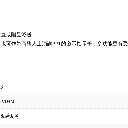
文宣或贈品派送
，也可作為商務人士演講PPT的激示指示筆，多功能更有
CS
5x18MM
&綠&黃