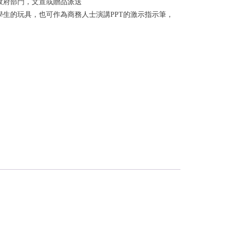
政府部門，文宣或贈品派送
學生的玩具，也可作為商務人士演講PPT的激示指示筆，