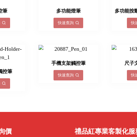
控筆
多功能燈筆
多功能按
詢
快速查詢
快
手機支架觸控筆
尺子
觸控筆
快速查詢
快
詢
詢價
禮品紅專業客製化服