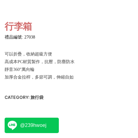
行李箱
禮品編號: 27038
可以折疊，收納超級方便
高成本PC材質製作，抗壓，防塵防水
靜音360°萬向輪
加厚合金拉桿，多節可調，伸縮自如
CATEGORY:
旅行袋
@239hwoej