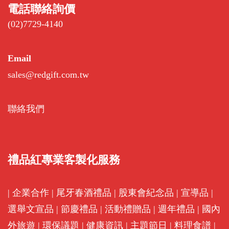
電話聯絡詢價
(02)7729-4140
Email
sales@redgift.com.tw
聯絡我們
禮品紅專業客製化服務
|
企業合作
|
尾牙春酒禮品
|
股東會紀念品
|
宣導品
|
選舉文宣品
|
節慶禮品
|
活動禮贈品
|
週年禮品
|
國內
外旅遊
|
環保議題
|
健康資訊
|
主題節日
|
料理食譜
|