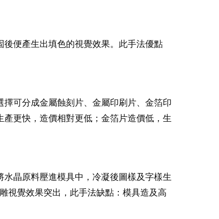
固後便產生出填色的視覺效果。此手法優點
選擇可分成金屬蝕刻片、金屬印刷片、金箔印
生產更快，造價相對更低；金箔片造價低，生
將水晶原料壓進模具中，冷凝後圖樣及字樣生
浮雕視覺效果突出，此手法缺點：模具造及高