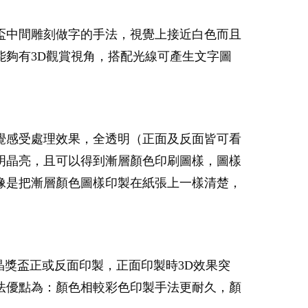
盃中間雕刻做字的手法，視覺上接近白色而且
夠有3D觀賞視角，搭配光線可產生文字圖
覺感受處理效果，全透明（正面及反面皆可看
明晶亮，且可以得到漸層顏色印刷圖樣，圖樣
像是把漸層顏色圖樣印製在紙張上一樣清楚，
晶獎盃正或反面印製，正面印製時3D效果突
法優點為：顏色相較彩色印製手法更耐久，顏