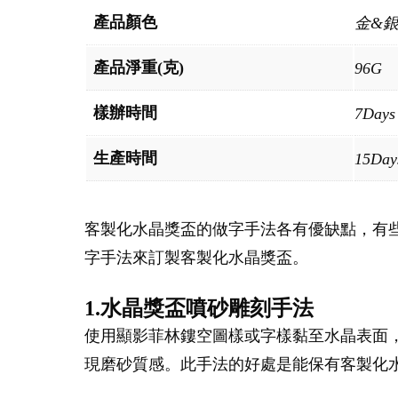
產品顏色
金&
產品淨重(克)
96G
樣辦時間
7Days
生產時間
15Day
客製化水晶獎盃的做字手法各有優缺點，有
字手法來訂製客製化水晶獎盃。
1.水晶獎盃噴砂雕刻手法
使用顯影菲林鏤空圖樣或字樣黏至水晶表面
現磨砂質感。此手法的好處是能保有客製化