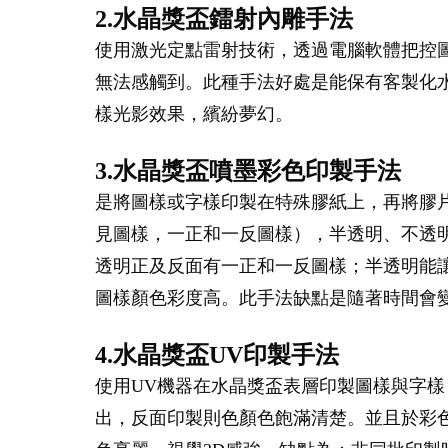
2.水晶獎盃鐳射內雕手法
使用激光定點雷射技術，透過電腦軟體把控
無法感觸到。此種手法好處是能保有客製化
樣光影效果，繽紛夢幻。
3.水晶獎盃噴墨彩色印製手法
是將圖樣或字樣印製在特殊膠紙上，再將膠
見圖樣，一正和一反圖樣），半透明、不透
透明正及反面有一正和一反圖樣；半透明能
圖樣顏色彩度高。此手法缺點是隨著時間會
4.水晶獎盃UV印製手法
使用UV機器在水晶獎盃表層印製圖樣與字樣
出，反面印製則色顏色飽滿清楚。並且於彩