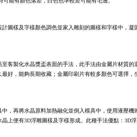
製時可能有顏色落差，白色色準較差可能有毛邊。
設計圖樣及字樣顏色調色並家入雕刻的圖樣和字樣中，凝
黏至客製化水晶獎盃表面的手法，此手法由金屬片材質的
久最好，能夠長期收藏；金屬印刷片有較多顏色可選擇，
具中，再將水晶原料加熱融化並倒入模具中，使用液壓機
晶上便有3D浮雕圖樣及字樣形成。此種手法優點：3D