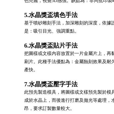
色亮麗，視覺3D感強。缺點為：非同批印
5.水晶獎盃填色手法
基于噴砂雕刻手法，加深雕刻的深度，依據
是：吸引目光、強調重點。
6.水晶獎盃貼片手法
把圖樣或文樣內容放置於一片金屬片上，再
刷片。此種手法優點為：金屬蝕刻效果及耐
產快。
7.水晶獎盃壓字手法
此預先製造模具，將圖樣或文樣預先製於模
成於水晶上，而後進行打磨及拋光等處理，水
昂，要求訂製數量較大。