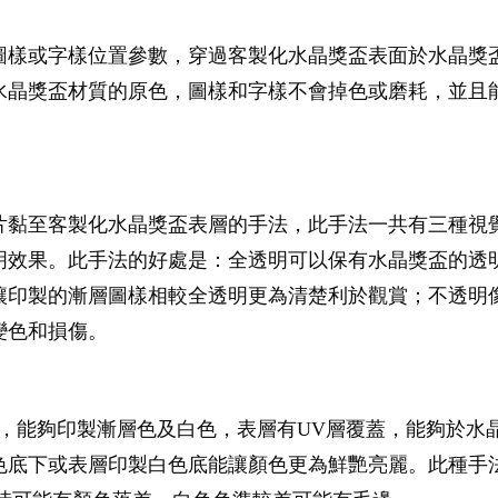
圖樣或字樣位置參數，穿過客製化水晶獎盃表面於水晶獎
水晶獎盃材質的原色，圖樣和字樣不會掉色或磨耗，並且能
片黏至客製化水晶獎盃表層的手法，此手法一共有三種視
明效果。此手法的好處是：全透明可以保有水晶獎盃的透
讓印製的漸層圖樣相較全透明更為清楚利於觀賞；不透明
變色和損傷。
，能夠印製漸層色及白色，表層有UV層覆蓋，能夠於水
色底下或表層印製白色底能讓顏色更為鮮艷亮麗。此種手