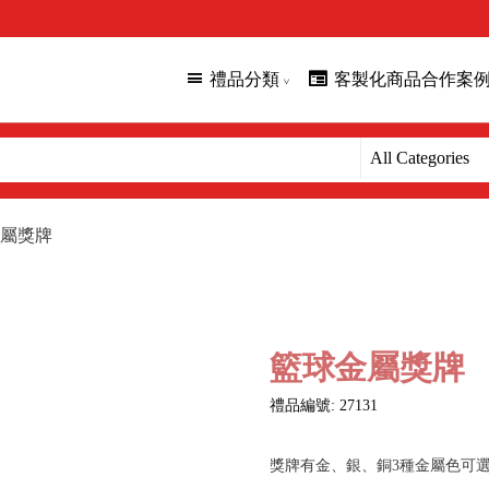
禮品分類
客製化商品合作案
屬獎牌
籃球金屬獎牌
禮品編號: 27131
獎牌有金、銀、銅3種金屬色可