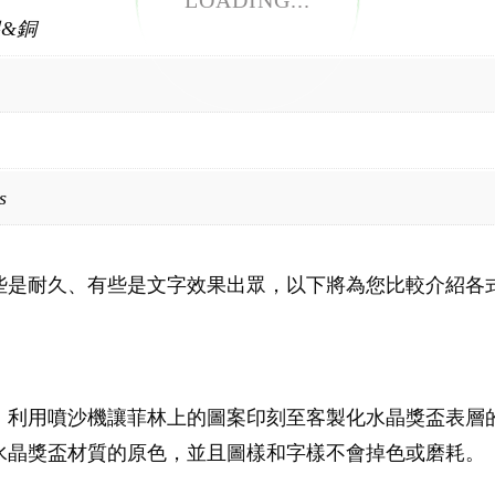
LOADING...
銀&銅
s
些是耐久、有些是文字效果出眾，以下將為您比較介紹各
，利用噴沙機讓菲林上的圖案印刻至客製化水晶獎盃表層
水晶獎盃材質的原色，並且圖樣和字樣不會掉色或磨耗。