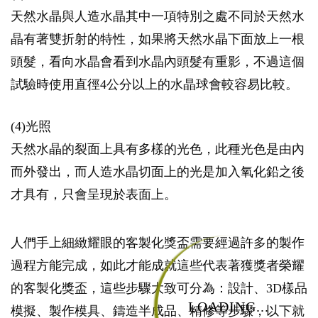
天然水晶與人造水晶其中一項特別之處不同於天然水
晶有著雙折射的特性，如果將天然水晶下面放上一根
頭髮，看向水晶會看到水晶內頭髮有重影，不過這個
試驗時使用直徑4公分以上的水晶球會較容易比較。
(4)光照
天然水晶的裂面上具有多樣的光色，此種光色是由內
而外發出，而人造水晶切面上的光是加入氧化鉛之後
才具有，只會呈現於表面上。
人們手上細緻耀眼的客製化獎盃需要經過許多的製作
過程方能完成，如此才能成就這些代表著獲獎者榮耀
的客製化獎盃，這些步驟大致可分為：設計、3D樣品
LOADING...
模擬、製作模具、鑄造半成品、精修等步驟，以下就