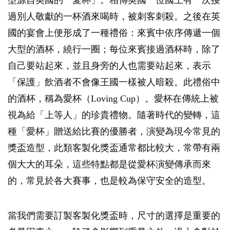
型源自英國的「愛杯」。相傳英國一位國王有一次接
過別人敬獻的一杯酒來喝時，被刺客刺殺。之後在英
國的宴會上便形成了一種禮俗：來賓中依序傳遞一個
大型的酒杯，繞行一圈；每位來賓接過酒杯時，除了
自己要站起來，並且身旁的人也需要站起來，表示
「保護」飲酒者不會像王國一樣被人暗殺。此禮俗中
的酒杯，稱為愛杯（Loving Cup）。愛杯在傳統上被
視為給「上等人」的珍貴禮物。隨著時代的變轉，這
種「愛杯」贈送給比賽的優勝者，演變為現今常見的
獎盃造型，此類客製化獎盃通常都比較大，常帶有兩
個大大的耳朵，這些特點都是從愛杯演變傳承而來
的，常見於各大賽事，也是較為保守安全的造型。
當我們需要訂製客製化獎盃時，尺寸的選擇是重要的