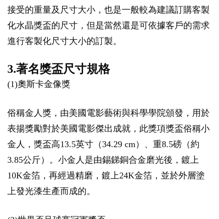
接受的重量及尺寸大小，也是一般較為建議訂購客製
化水晶獎盃的尺寸，但是當然還是可依據客戶的需求
進行客製化尺寸大小的訂製。
3.著名獎盃尺寸規格
(1)奧斯卡金像獎
俗稱金人獎，由美國電影藝術與科學學院頒發，用於
表揚獎勵對於美國電影傑出成就，此獎項獎盃俗稱小
金人，獎盃高13.5英寸（34.29 cm）、重8.5磅（約
3.85公斤）。小金人是由錫銻銅合金磨光後，鍍上
10K金箔，再經過精磨，鍍上24K金箔，並於外層塗
上發光漆生產而成的。