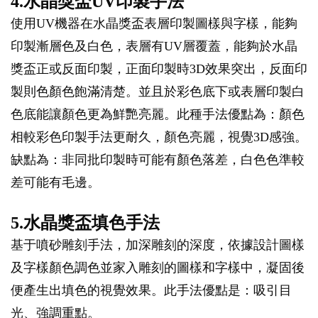
4.水晶獎盃UV印製手法
使用UV機器在水晶獎盃表層印製圖樣與字樣，能夠
印製漸層色及白色，表層有UV層覆蓋，能夠於水晶
獎盃正或反面印製，正面印製時3D效果突出，反面印
製則色顏色飽滿清楚。並且於彩色底下或表層印製白
色底能讓顏色更為鮮艷亮麗。此種手法優點為：顏色
相較彩色印製手法更耐久，顏色亮麗，視覺3D感強。
缺點為：非同批印製時可能有顏色落差，白色色準較
差可能有毛邊。
5.水晶獎盃填色手法
基于噴砂雕刻手法，加深雕刻的深度，依據設計圖樣
及字樣顏色調色並家入雕刻的圖樣和字樣中，凝固後
便產生出填色的視覺效果。此手法優點是：吸引目
光、強調重點。