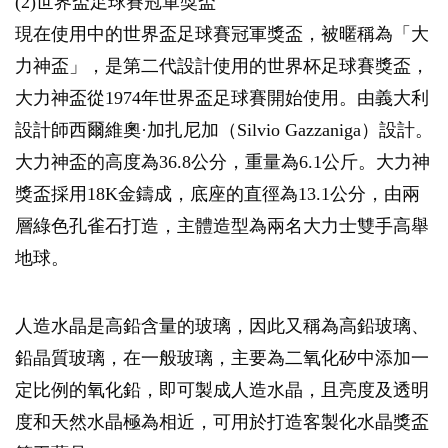
(2)世界盃足球賽冠軍獎盃
現在使用中的世界盃足球賽冠軍獎盃，被暱稱為「大
力神盃」，是第二代設計使用的世界杯足球賽獎盃，
大力神盃從1974年世界盃足球賽開始使用。由義大利
設計師西爾維奧·加扎尼加（Silvio Gazzaniga）設計。
大力神盃的高度為36.8公分，重量為6.1公斤。大力神
獎盃採用18K金鑄成，底座的直徑為13.1公分，由兩
層綠色孔雀石打造，主體造型為兩名大力士雙手高舉
地球。
人造水晶是高鉛含量的玻璃，因此又稱為高鉛玻璃、
鉛晶質玻璃，在一般玻璃，主要為二氧化矽中添加一
定比例的氧化鉛，即可製成人造水晶，且亮度及透明
度和天然水晶極為相近，可用於打造客製化水晶獎盃