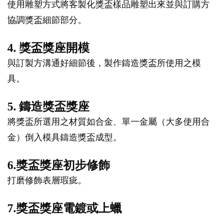
使用雕塑方式將客製化獎盃樣品雕塑出來並與訂購方
協調獎盃細節部分。
4. 獎盃獎座開模
與訂製方溝通好細節後，製作鑄造獎盃所使用之模
具。
5. 鑄造獎盃獎座
將獎盃所選用之材質如合金、單一金屬（大多使用合
金）倒入模具鑄造獎盃成型。
6.獎盃獎座初步修飾
打磨修飾表層瑕疵。
7.獎盃獎座電鍍或上蠟