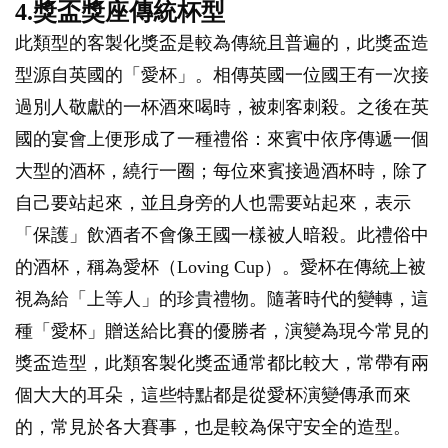
4.獎盃獎座傳統杯型
此類型的客製化獎盃是較為傳統且普遍的，此獎盃造
型源自英國的「愛杯」。相傳英國一位國王有一次接
過別人敬獻的一杯酒來喝時，被刺客刺殺。之後在英
國的宴會上便形成了一種禮俗：來賓中依序傳遞一個
大型的酒杯，繞行一圈；每位來賓接過酒杯時，除了
自己要站起來，並且身旁的人也需要站起來，表示
「保護」飲酒者不會像王國一樣被人暗殺。此禮俗中
的酒杯，稱為愛杯（Loving Cup）。愛杯在傳統上被
視為給「上等人」的珍貴禮物。隨著時代的變轉，這
種「愛杯」贈送給比賽的優勝者，演變為現今常見的
獎盃造型，此類客製化獎盃通常都比較大，常帶有兩
個大大的耳朵，這些特點都是從愛杯演變傳承而來
的，常見於各大賽事，也是較為保守安全的造型。