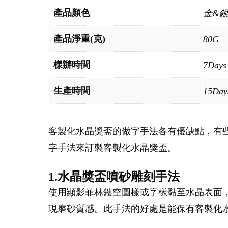
產品顏色
金&
產品淨重(克)
80G
樣辦時間
7Days
生產時間
15Day
客製化水晶獎盃的做字手法各有優缺點，有
字手法來訂製客製化水晶獎盃。
1.水晶獎盃噴砂雕刻手法
使用顯影菲林鏤空圖樣或字樣黏至水晶表面
現磨砂質感。此手法的好處是能保有客製化