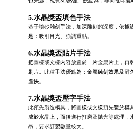
色亮麗，視覺3D感強。缺點為：非同批印
5.水晶獎盃填色手法
基于噴砂雕刻手法，加深雕刻的深度，依據
是：吸引目光、強調重點。
6.水晶獎盃貼片手法
把圖樣或文樣內容放置於一片金屬片上，再
刷片。此種手法優點為：金屬蝕刻效果及耐
產快。
7.水晶獎盃壓字手法
此預先製造模具，將圖樣或文樣預先製於模
成於水晶上，而後進行打磨及拋光等處理，水
昂，要求訂製數量較大。