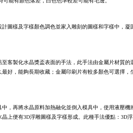
製時可能有顏色落差，白色色準較差可能有毛邊。
設計圖樣及字樣顏色調色並家入雕刻的圖樣和字樣中，凝
黏至客製化水晶獎盃表面的手法，此手法由金屬片材質的
久最好，能夠長期收藏；金屬印刷片有較多顏色可選擇，
具中，再將水晶原料加熱融化並倒入模具中，使用液壓機
晶上便有3D浮雕圖樣及字樣形成。此種手法優點：3D