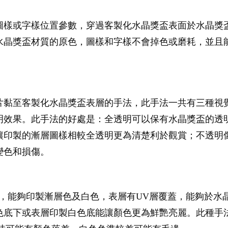
圖樣或字樣位置參數，穿過客製化水晶獎盃表面於水晶獎
水晶獎盃材質的原色，圖樣和字樣不會掉色或磨耗，並且能
片黏至客製化水晶獎盃表層的手法，此手法一共有三種視
明效果。此手法的好處是：全透明可以保有水晶獎盃的透
讓印製的漸層圖樣相較全透明更為清楚利於觀賞；不透明
變色和損傷。
，能夠印製漸層色及白色，表層有UV層覆蓋，能夠於水
色底下或表層印製白色底能讓顏色更為鮮艷亮麗。此種手