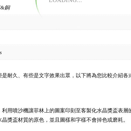
LOADING...
銀&銅
s
些是耐久、有些是文字效果出眾，以下將為您比較介紹各
，利用噴沙機讓菲林上的圖案印刻至客製化水晶獎盃表層
水晶獎盃材質的原色，並且圖樣和字樣不會掉色或磨耗。