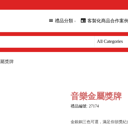
禮品分類
客製化商品合作案
屬獎牌
音樂金屬獎牌
禮品編號: 27174
金銀銅三色可選，滿足你頒獎紀