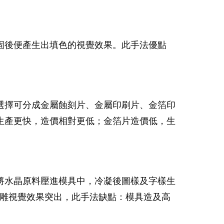
固後便產生出填色的視覺效果。此手法優點
選擇可分成金屬蝕刻片、金屬印刷片、金箔印
生產更快，造價相對更低；金箔片造價低，生
將水晶原料壓進模具中，冷凝後圖樣及字樣生
浮雕視覺效果突出，此手法缺點：模具造及高