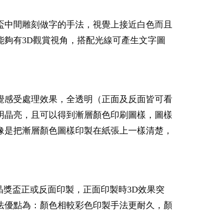
盃中間雕刻做字的手法，視覺上接近白色而且
夠有3D觀賞視角，搭配光線可產生文字圖
覺感受處理效果，全透明（正面及反面皆可看
明晶亮，且可以得到漸層顏色印刷圖樣，圖樣
像是把漸層顏色圖樣印製在紙張上一樣清楚，
晶獎盃正或反面印製，正面印製時3D效果突
法優點為：顏色相較彩色印製手法更耐久，顏