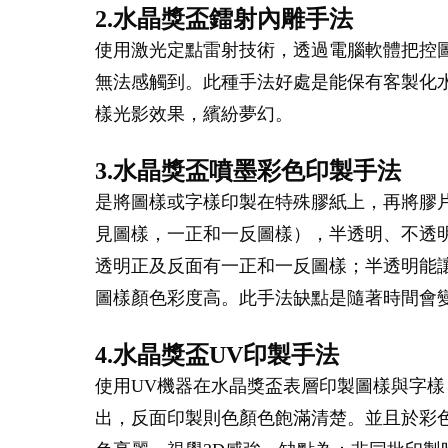
2.水晶獎盃鐳射內雕手法
使用激光定點雷射技術，透過電腦軟體把控
無法感觸到。此種手法好處是能保有客製化
樣光影效果，繽紛夢幻。
3.水晶獎盃噴墨彩色印製手法
是將圖樣或字樣印製在特殊膠紙上，再將膠
見圖樣，一正和一反圖樣），半透明、不透
透明正及反面有一正和一反圖樣；半透明能
圖樣顏色彩度高。此手法缺點是隨著時間會
4.水晶獎盃UV印製手法
使用UV機器在水晶獎盃表層印製圖樣與字樣
出，反面印製則色顏色飽滿清楚。並且於彩