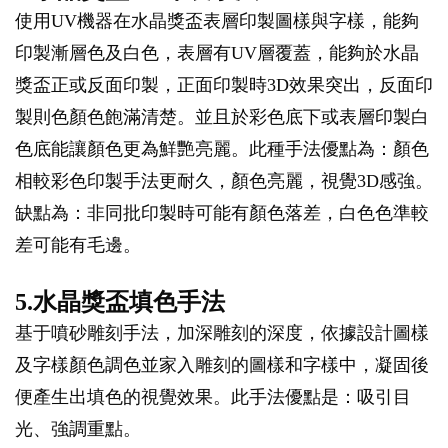
使用UV機器在水晶獎盃表層印製圖樣與字樣，能夠
印製漸層色及白色，表層有UV層覆蓋，能夠於水晶
獎盃正或反面印製，正面印製時3D效果突出，反面印
製則色顏色飽滿清楚。並且於彩色底下或表層印製白
色底能讓顏色更為鮮艷亮麗。此種手法優點為：顏色
相較彩色印製手法更耐久，顏色亮麗，視覺3D感強。
缺點為：非同批印製時可能有顏色落差，白色色準較
差可能有毛邊。
5.水晶獎盃填色手法
基于噴砂雕刻手法，加深雕刻的深度，依據設計圖樣
及字樣顏色調色並家入雕刻的圖樣和字樣中，凝固後
便產生出填色的視覺效果。此手法優點是：吸引目
光、強調重點。