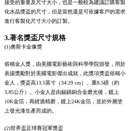
接受的重量及尺寸大小，也是一般較為建議訂購客製
化水晶獎盃的尺寸，但是當然還是可依據客戶的需求
進行客製化尺寸大小的訂製。
3.著名獎盃尺寸規格
(1)奧斯卡金像獎
俗稱金人獎，由美國電影藝術與科學學院頒發，用於
表揚獎勵對於美國電影傑出成就，此獎項獎盃俗稱小
金人，獎盃高13.5英寸（34.29 cm）、重8.5磅（約
3.85公斤）。小金人是由錫銻銅合金磨光後，鍍上
10K金箔，再經過精磨，鍍上24K金箔，並於外層塗
上發光漆生產而成的。
(2)世界盃足球賽冠軍獎盃