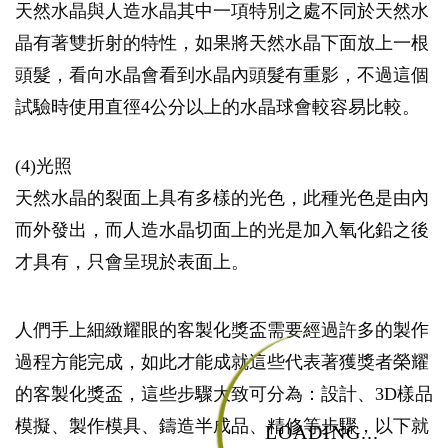
天然水晶與人造水晶其中一項特別之處不同於天然水
晶有著雙折射的特性，如果將天然水晶下面放上一根
頭髮，看向水晶會看到水晶內頭髮有重影，不過這個
試驗時使用直徑4公分以上的水晶球會較容易比較。
(4)光照
天然水晶的裂面上具有多樣的光色，此種光色是由內
而外發出，而人造水晶切面上的光是加入氧化鉛之後
才具有，只會呈現於表面上。
人們手上細緻耀眼的客製化獎盃需要經過許多的製作
過程方能完成，如此才能成就這些代表著獲獎者榮耀
的客製化獎盃，這些步驟大致可分為：設計、3D樣品
模擬、製作模具、鑄造半成品、精修等步驟，以下就
LOADING...