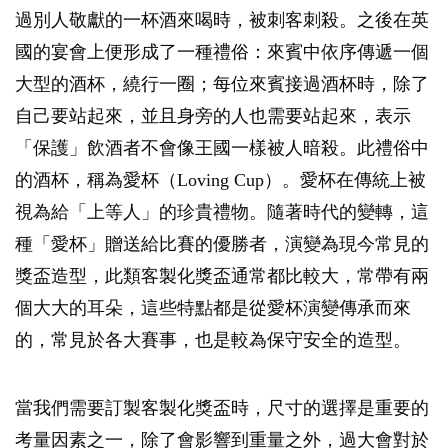
過別人敬獻的一杯酒來喝時，被刺客刺殺。之後在英
國的宴會上便形成了一種禮俗：來賓中依序傳遞一個
大型的酒杯，繞行一圈；每位來賓接過酒杯時，除了
自己要站起來，並且身旁的人也需要站起來，表示
「保護」飲酒者不會像王國一樣被人暗殺。此禮俗中
的酒杯，稱為愛杯（Loving Cup）。愛杯在傳統上被
視為給「上等人」的珍貴禮物。隨著時代的變轉，這
種「愛杯」贈送給比賽的優勝者，演變為現今常見的
獎盃造型，此類客製化獎盃通常都比較大，常帶有兩
個大大的耳朵，這些特點都是從愛杯演變傳承而來
的，常見於各大賽事，也是較為保守安全的造型。
當我們需要訂製客製化獎盃時，尺寸的選擇是重要的
考量因素之一，除了會影響到重量之外，過大會對於