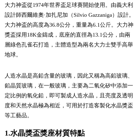
大力神盃從1974年世界盃足球賽開始使用。由義大利
設計師西爾維奧·加扎尼加（Silvio Gazzaniga）設計。
大力神盃的高度為36.8公分，重量為6.1公斤。大力神
獎盃採用18K金鑄成，底座的直徑為13.1公分，由兩
層綠色孔雀石打造，主體造型為兩名大力士雙手高舉
地球。
人造水晶是高鉛含量的玻璃，因此又稱為高鉛玻璃、
鉛晶質玻璃，在一般玻璃，主要為二氧化矽中添加一
定比例的氧化鉛，即可製成人造水晶，且亮度及透明
度和天然水晶極為相近，可用於打造客製化水晶獎盃
等工藝品。
1.水晶獎盃獎座材質特點