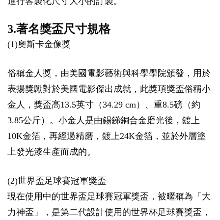
進行客製化尺寸大小的訂製。
3.著名獎盃尺寸規格
(1)奧斯卡金像獎
俗稱金人獎，由美國電影藝術與科學學院頒發，用於
表揚獎勵對於美國電影傑出成就，此獎項獎盃俗稱小
金人，獎盃高13.5英寸（34.29 cm）、重8.5磅（約
3.85公斤）。小金人是由錫銻銅合金磨光後，鍍上
10K金箔，再經過精磨，鍍上24K金箔，並於外層塗
上發光漆生產而成的。
(2)世界盃足球賽冠軍獎盃
現在使用中的世界盃足球賽冠軍獎盃，被暱稱為「大
力神盃」，是第二代設計使用的世界杯足球賽獎盃，