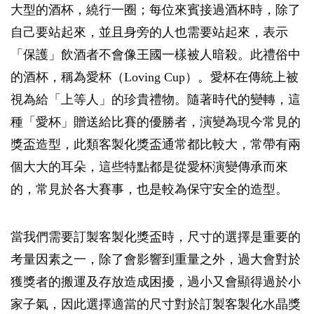
大型的酒杯，繞行一圈；每位來賓接過酒杯時，除了
自己要站起來，並且身旁的人也需要站起來，表示
「保護」飲酒者不會像王國一樣被人暗殺。此禮俗中
的酒杯，稱為愛杯（Loving Cup）。愛杯在傳統上被
視為給「上等人」的珍貴禮物。隨著時代的變轉，這
種「愛杯」贈送給比賽的優勝者，演變為現今常見的
獎盃造型，此類客製化獎盃通常都比較大，常帶有兩
個大大的耳朵，這些特點都是從愛杯演變傳承而來
的，常見於各大賽事，也是較為保守安全的造型。
當我們需要訂製客製化獎盃時，尺寸的選擇是重要的
考量因素之一，除了會影響到重量之外，過大會對於
獲獎者的搬運及存放造成困擾，過小又會顯得過於小
家子氣，因此選擇適當的尺寸對於訂製客製化水晶獎