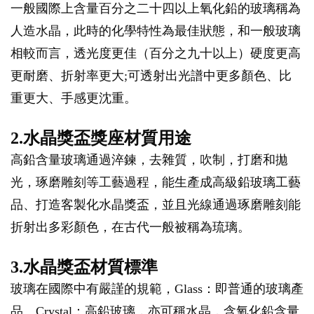
一般國際上含量百分之二十四以上氧化鉛的玻璃稱為
人造水晶，此時的化學特性為最佳狀態，和一般玻璃
相較而言，透光度更佳（百分之九十以上）硬度更高
更耐磨、折射率更大;可透射出光譜中更多顏色、比
重更大、手感更沈重。
2.水晶獎盃獎座材質用途
高鉛含量玻璃通過淬鍊，去雜質，吹制，打磨和拋
光，琢磨雕刻等工藝過程，能生產成高級鉛玻璃工藝
品、打造客製化水晶獎盃，並且光線通過琢磨雕刻能
折射出多彩顏色，在古代一般被稱為琉璃。
3.水晶獎盃材質標準
玻璃在國際中有嚴謹的規範，Glass：即普通的玻璃產
品。Crystal：高鉛玻璃，亦可稱水晶，含氧化鉛含量