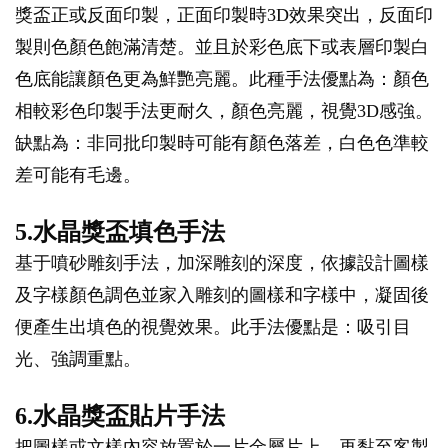
獎盃正或反面印製，正面印製時3D效果突出，反面印
製則色顏色飽滿清楚。並且於彩色底下或表層印製白
色底能讓顏色更為鮮艷亮麗。此種手法優點為：顏色
相較彩色印製手法更耐久，顏色亮麗，視覺3D感強。
缺點為：非同批印製時可能有顏色落差，白色色準較
差可能有毛邊。
5.水晶獎盃填色手法
基于噴砂雕刻手法，加深雕刻的深度，依據設計圖樣
及字樣顏色調色並家入雕刻的圖樣和字樣中，凝固後
便產生出填色的視覺效果。此手法優點是：吸引目
光、強調重點。
6.水晶獎盃貼片手法
把圖樣或文樣內容放置於一片金屬片上，再黏至客製