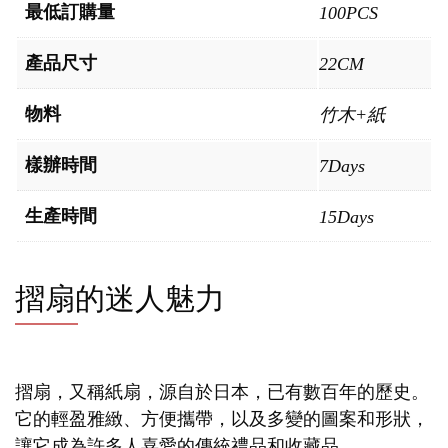
最低訂購量
100PCS
產品尺寸
22CM
物料
竹木+紙
樣辦時間
7Days
生產時間
15Days
摺扇的迷人魅力
摺扇，又稱紙扇，源自於日本，已有數百年的歷史。
它的輕盈雅緻、方便攜帶，以及多變的圖案和形狀，
讓它成為許多人喜愛的傳統禮品和收藏品。