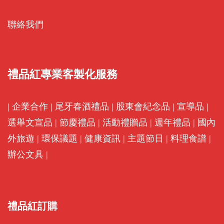
聯絡我們
禮品紅專業客製化服務
|
企業合作
|
尾牙春酒禮品
|
股東會紀念品
|
宣導品
|
選舉文宣品
|
節慶禮品
|
活動禮贈品
|
週年禮品
|
國內
外旅遊
|
環保議題
|
健康資訊
|
主題節日
|
料理食譜
|
辦公文具
|
禮品紅訂購