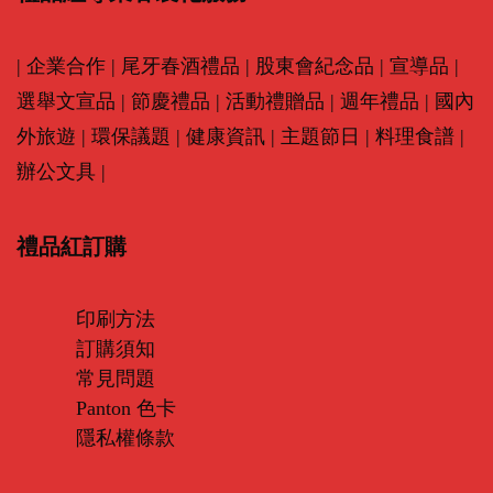
|
企業合作
|
尾牙春酒禮品
|
股東會紀念品
|
宣導品
|
選舉文宣品
|
節慶禮品
|
活動禮贈品
|
週年禮品
|
國內
外旅遊
|
環保議題
|
健康資訊
|
主題節日
|
料理食譜
|
辦公文具
|
禮品紅訂購
印刷方法
訂購須知
常見問題
Panton 色卡
隱私權條款