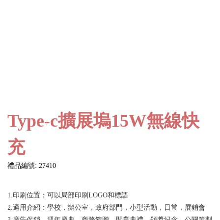
Type-c擴展塢15W無線快
充
禮品編號: 27410
1.印刷位置：可以局部印刷LOGO和標語
2.適用介紹：學校，辦公室，政府部門，小型活動，日常，展銷會
3.廣告促銷，週年慶典，商務饋贈，開業典禮，頒獎紀念，公關策劃