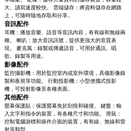
大、讀寫速度較快。 雲端儲存：將資料儲存在網路
上，可隨時隨地存取和分享。
音訊配件
耳機：播放音樂、語音等音訊內容，有有線和無線兩
種。 喇叭：放大音訊訊號，提供更強大的音質表
現。 麥克風：錄製或傳遞語音，可用於通訊、唱
歌、錄製等用途。
影像配件
監控攝影機：用於監控室內或室外環境，具備影像錄
製和夜視等功能。 行動投影機：小型便攜式投影
機，可投射影像至各種表面。
其他配件
螢幕保護貼：保護螢幕免於刮痕和碰撞。 鍵盤：輸
入文字和指令的裝置，有各種尺寸和功能。 滑鼠：
控制電腦游標和操作介面的裝置，有有線、無線和雷
射等類型。