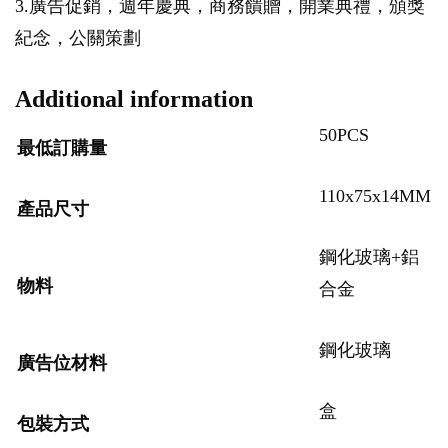
3.廣告促銷，週年慶典，商務饋贈，開業典禮，頒獎
紀念，公關策劃
Additional information
50PCS
最低訂購量
110x75x14MM
產品尺寸
鋼化玻璃+鋁
物料
合金
鋼化玻璃
廣告位材料
盒
包裝方式