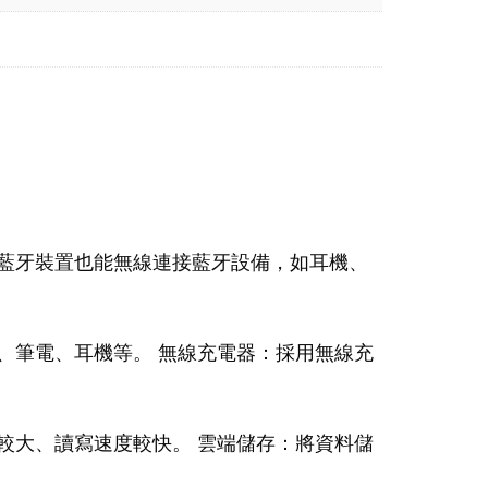
藍牙裝置也能無線連接藍牙設備，如耳機、
、筆電、耳機等。 無線充電器：採用無線充
較大、讀寫速度較快。 雲端儲存：將資料儲