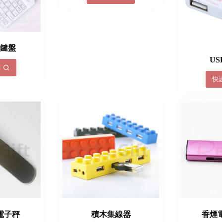
牙鍵盤
U
詢
快
電子秤
積木集線器
香煙