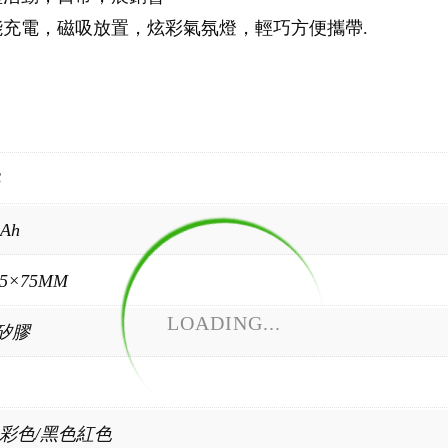
能充電，磁吸放置，炫彩氣氛燈，輕巧方便攜帶.
S
mAh
75×75MM
LOADING...
+矽膠
彩色/黑色紅色