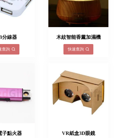
SB分線器
木紋智能香薰加濕機
速查詢
快速查詢
電子點火器
VR紙盒3D眼鏡