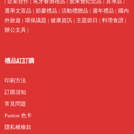
|
企業合作
|
尾牙春酒禮品
|
股東會紀念品
|
宣導品
|
選舉文宣品
|
節慶禮品
|
活動禮贈品
|
週年禮品
|
國內
外旅遊
|
環保議題
|
健康資訊
|
主題節日
|
料理食譜
|
辦公文具
|
禮品紅訂購
印刷方法
訂購須知
常見問題
Panton 色卡
隱私權條款