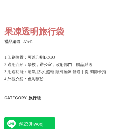
果凍透明旅行袋
禮品編號: 27541
1.印刷位置：可以印刷LOGO
2.適用介紹：學校，辦公室，政府部門，贈品派送
3.用途功能：透氣,防水,超輕 順滑拉鍊 舒適手提 調節卡扣
4.外觀介紹：色彩繽紛
CATEGORY:
旅行袋
@239hwoej