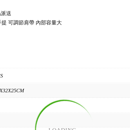
品派送
手提 可調節肩帶 內部容量大
CS
7X32X25CM