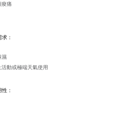
頸痠痛
需求：
淋濕
上活動或極端天氣使用
用性：