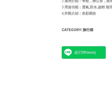
2.適用介紹：學校，辦公室，政
3.用途功能：透氣,防水,超輕 
4.外觀介紹：色彩繽紛
CATEGORY:
旅行袋
@239hwoej