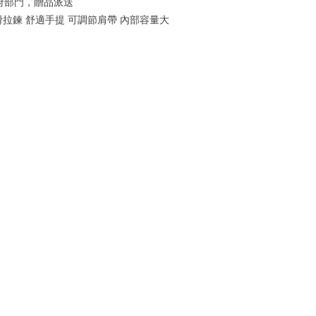
府部門，贈品派送
順滑拉鍊 舒適手提 可調節肩帶 內部容量大