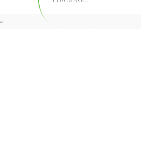
LOADING...
s
ys