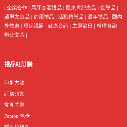
|
企業合作
|
尾牙春酒禮品
|
股東會紀念品
|
宣導品
|
選舉文宣品
|
節慶禮品
|
活動禮贈品
|
週年禮品
|
國內
外旅遊
|
環保議題
|
健康資訊
|
主題節日
|
料理食譜
|
辦公文具
|
禮品紅訂購
印刷方法
訂購須知
常見問題
Panton 色卡