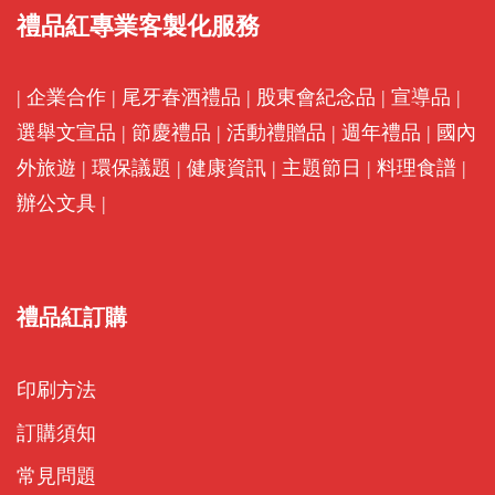
禮品紅專業客製化服務
|
企業合作
|
尾牙春酒禮品
|
股東會紀念品
|
宣導品
|
選舉文宣品
|
節慶禮品
|
活動禮贈品
|
週年禮品
|
國內
外旅遊
|
環保議題
|
健康資訊
|
主題節日
|
料理食譜
|
辦公文具
|
禮品紅訂購
印刷方法
訂購須知
常見問題