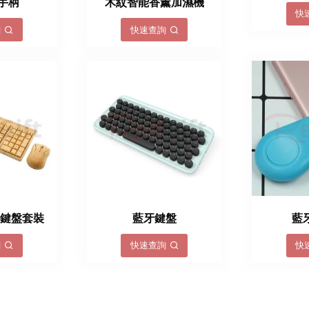
手柄
木紋智能香薰加濕機
快
詢
快速查詢
竹鍵盤套裝
藍牙鍵盤
藍
詢
快速查詢
快