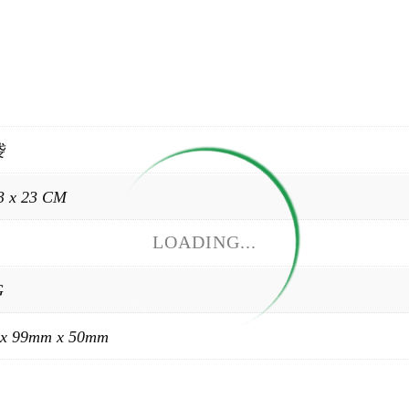
袋
3 x 23 CM
LOADING...
G
x 99mm x 50mm