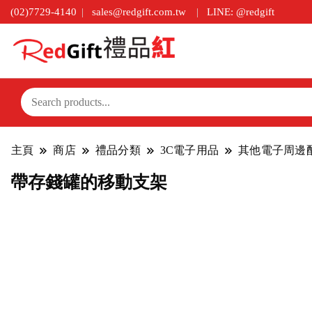
(02)7729-4140
sales@redgift.com.tw
LINE: @redgift
主頁
商店
禮品分類
3C電子用品
其他電子周邊
帶存錢罐的移動支架