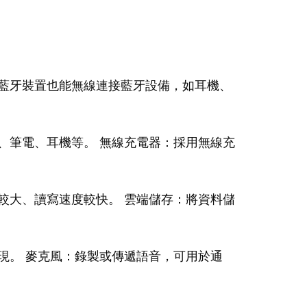
藍牙裝置也能無線連接藍牙設備，如耳機、
、筆電、耳機等。 無線充電器：採用無線充
較大、讀寫速度較快。 雲端儲存：將資料儲
現。 麥克風：錄製或傳遞語音，可用於通