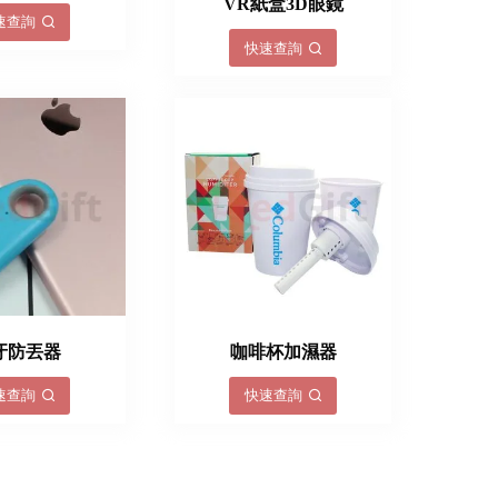
VR紙盒3D眼鏡
速查詢
快速查詢
牙防丟器
咖啡杯加濕器
速查詢
快速查詢