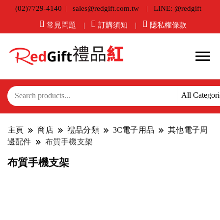
(02)7729-4140
sales@redgift.com.tw
LINE: @redgift
常見問題
訂購須知
隱私權條款
主頁
商店
禮品分類
3C電子用品
其他電子周
邊配件
布質手機支架
布質手機支架