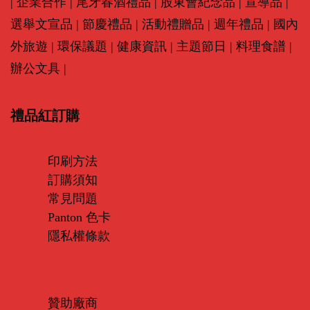
|
企業合作
|
尾牙春酒禮品
|
股東會紀念品
|
宣導品
|
選舉文宣品
|
節慶禮品
|
活動禮贈品
|
週年禮品
|
國內
外旅遊
|
環保議題
|
健康資訊
|
主題節日
|
料理食譜
|
辦公文具
|
禮品紅訂購
印刷方法
訂購須知
常見問題
Panton 色卡
隱私權條款
贊助廠商