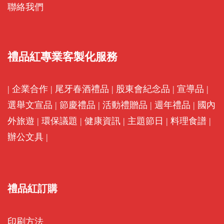
聯絡我們
禮品紅專業客製化服務
|
企業合作
|
尾牙春酒禮品
|
股東會紀念品
|
宣導品
|
選舉文宣品
|
節慶禮品
|
活動禮贈品
|
週年禮品
|
國內
外旅遊
|
環保議題
|
健康資訊
|
主題節日
|
料理食譜
|
辦公文具
|
禮品紅訂購
印刷方法