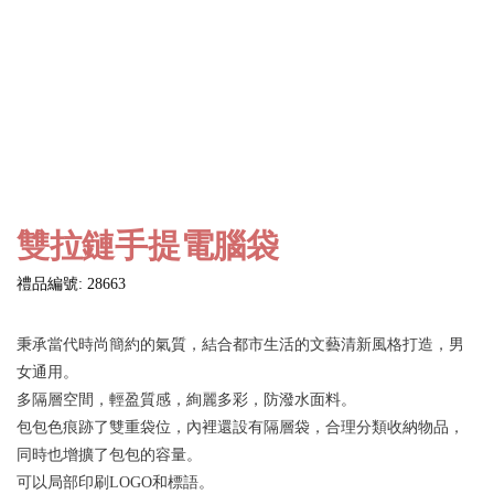
雙拉鏈手提電腦袋
禮品編號: 28663
秉承當代時尚簡約的氣質，結合都市生活的文藝清新風格打造，男
女通用。
多隔層空間，輕盈質感，絢麗多彩，防潑水面料。
包包色痕跡了雙重袋位，內裡還設有隔層袋，合理分類收納物品，
同時也增擴了包包的容量。
可以局部印刷LOGO和標語。