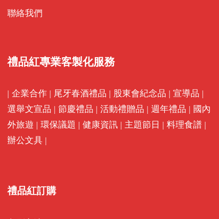
聯絡我們
禮品紅專業客製化服務
|
企業合作
|
尾牙春酒禮品
|
股東會紀念品
|
宣導品
|
選舉文宣品
|
節慶禮品
|
活動禮贈品
|
週年禮品
|
國內
外旅遊
|
環保議題
|
健康資訊
|
主題節日
|
料理食譜
|
辦公文具
|
禮品紅訂購