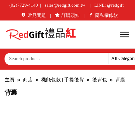
(02)7729-4140
sales@redgift.com.tw
LINE: @redgift
常見問題
訂購須知
隱私權條款
主頁
商店
機能包款 | 手提後背
後背包
背囊
背囊