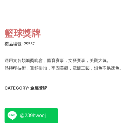
籃球獎牌
禮品編號: 29557
適用於各類頒獎晚會，體育賽事，文藝賽事，美觀大氣。
熱轉印技術，寬頻掛扣，牢固美觀，電鍍工藝，鎖色不易褪色。
CATEGORY:
金屬獎牌
@239hwoej