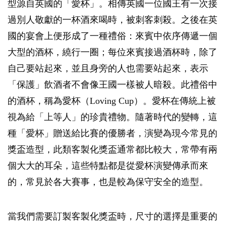
型源自英國的「愛杯」。相傳英國一位國王有一次接
過別人敬獻的一杯酒來喝時，被刺客刺殺。之後在英
國的宴會上便形成了一種禮俗：來賓中依序傳遞一個
大型的酒杯，繞行一圈；每位來賓接過酒杯時，除了
自己要站起來，並且身旁的人也需要站起來，表示
「保護」飲酒者不會像王國一樣被人暗殺。此禮俗中
的酒杯，稱為愛杯（Loving Cup）。愛杯在傳統上被
視為給「上等人」的珍貴禮物。隨著時代的變轉，這
種「愛杯」贈送給比賽的優勝者，演變為現今常見的
獎盃造型，此類客製化獎盃通常都比較大，常帶有兩
個大大的耳朵，這些特點都是從愛杯演變傳承而來
的，常見於各大賽事，也是較為保守安全的造型。
當我們需要訂製客製化獎盃時，尺寸的選擇是重要的