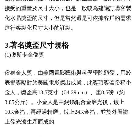
接受的重量及尺寸大小，也是一般較為建議訂購客製
化水晶獎盃的尺寸，但是當然還是可依據客戶的需求
進行客製化尺寸大小的訂製。
3.著名獎盃尺寸規格
(1)奧斯卡金像獎
俗稱金人獎，由美國電影藝術與科學學院頒發，用於
表揚獎勵對於美國電影傑出成就，此獎項獎盃俗稱小
金人，獎盃高13.5英寸（34.29 cm）、重8.5磅（約
3.85公斤）。小金人是由錫銻銅合金磨光後，鍍上
10K金箔，再經過精磨，鍍上24K金箔，並於外層塗
上發光漆生產而成的。