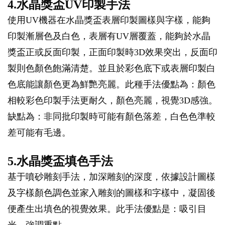
4.水晶獎盃UV印製手法
使用UV機器在水晶獎盃表層印製圖樣與字樣，能夠
印製漸層色及白色，表層有UV層覆蓋，能夠於水晶
獎盃正或反面印製，正面印製時3D效果突出，反面印
製則色顏色飽滿清楚。並且於彩色底下或表層印製白
色底能讓顏色更為鮮艷亮麗。此種手法優點為：顏色
相較彩色印製手法更耐久，顏色亮麗，視覺3D感強。
缺點為：非同批印製時可能有顏色落差，白色色準較
差可能有毛邊。
5.水晶獎盃填色手法
基于噴砂雕刻手法，加深雕刻的深度，依據設計圖樣
及字樣顏色調色並家入雕刻的圖樣和字樣中，凝固後
便產生出填色的視覺效果。此手法優點是：吸引目
光、強調重點。