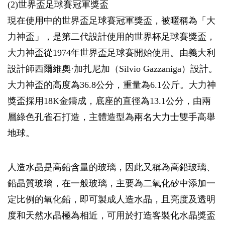
(2)世界盃足球賽冠軍獎盃
現在使用中的世界盃足球賽冠軍獎盃，被暱稱為「大
力神盃」，是第二代設計使用的世界杯足球賽獎盃，
大力神盃從1974年世界盃足球賽開始使用。由義大利
設計師西爾維奧·加扎尼加（Silvio Gazzaniga）設計。
大力神盃的高度為36.8公分，重量為6.1公斤。大力神
獎盃採用18K金鑄成，底座的直徑為13.1公分，由兩
層綠色孔雀石打造，主體造型為兩名大力士雙手高舉
地球。
人造水晶是高鉛含量的玻璃，因此又稱為高鉛玻璃、
鉛晶質玻璃，在一般玻璃，主要為二氧化矽中添加一
定比例的氧化鉛，即可製成人造水晶，且亮度及透明
度和天然水晶極為相近，可用於打造客製化水晶獎盃