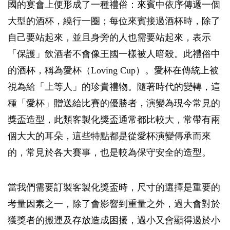
國的宴會上便形成了一種禮俗：來賓中依序傳遞一個
大型的酒杯，繞行一圈；每位來賓接過酒杯時，除了
自己要站起來，並且身旁的人也需要站起來，表示
「保護」飲酒者不會像王國一樣被人暗殺。此禮俗中
的酒杯，稱為愛杯（Loving Cup）。愛杯在傳統上被
視為給「上等人」的珍貴禮物。隨著時代的變轉，這
種「愛杯」贈送給比賽的優勝者，演變為現今常見的
獎盃造型，此類客製化獎盃通常都比較大，常帶有兩
個大大的耳朵，這些特點都是從愛杯演變傳承而來
的，常見於各大賽事，也是較為保守安全的造型。
當我們需要訂製客製化獎盃時，尺寸的選擇是重要的
考量因素之一，除了會影響到重量之外，過大會對於
獲獎者的搬運及存放造成困擾，過小又會顯得過於小