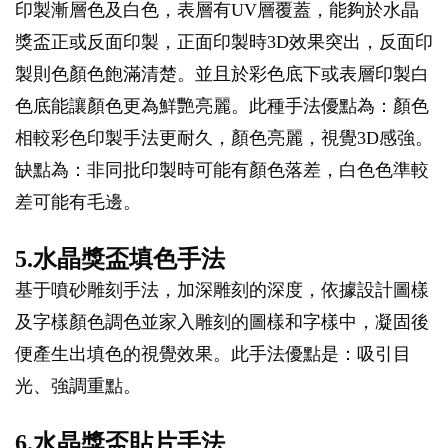
印製漸層色及白色，表層有UV層覆蓋，能夠於水晶
獎盃正或反面印製，正面印製時3D效果突出，反面印
製則色顏色飽滿清楚。並且於彩色底下或表層印製白
色底能讓顏色更為鮮艷亮麗。此種手法優點為：顏色
相較彩色印製手法更耐久，顏色亮麗，視覺3D感強。
缺點為：非同批印製時可能有顏色落差，白色色準較
差可能有毛邊。
5.水晶獎盃填色手法
基于噴砂雕刻手法，加深雕刻的深度，依據設計圖樣
及字樣顏色調色並家入雕刻的圖樣和字樣中，凝固後
便產生出填色的視覺效果。此手法優點是：吸引目
光、強調重點。
6.水晶獎盃貼片手法