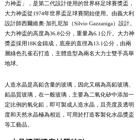
力神盃」，是第二代設計使用的世界杯足球賽獎盃，
大力神盃從1974年世界盃足球賽開始使用。由義大利
設計師西爾維奧·加扎尼加（Silvio Gazzaniga）設計。
大力神盃的高度為36.8公分，重量為6.1公斤。大力神
獎盃採用18K金鑄成，底座的直徑為13.1公分，由兩
層綠色孔雀石打造，主體造型為兩名大力士雙手高舉
地球。
人造水晶是高鉛含量的玻璃，因此又稱為高鉛玻璃、
鉛晶質玻璃，在一般玻璃，主要為二氧化矽中添加一
定比例的氧化鉛，即可製成人造水晶，且亮度及透明
度和天然水晶極為相近，可用於打造客製化水晶獎盃
等工藝品。