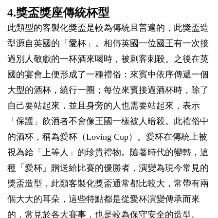
4.獎盃獎座傳統杯型
此類型的客製化獎盃是較為傳統且普遍的，此獎盃造
型源自英國的「愛杯」。相傳英國一位國王有一次接
過別人敬獻的一杯酒來喝時，被刺客刺殺。之後在英
國的宴會上便形成了一種禮俗：來賓中依序傳遞一個
大型的酒杯，繞行一圈；每位來賓接過酒杯時，除了
自己要站起來，並且身旁的人也需要站起來，表示
「保護」飲酒者不會像王國一樣被人暗殺。此禮俗中
的酒杯，稱為愛杯（Loving Cup）。愛杯在傳統上被
視為給「上等人」的珍貴禮物。隨著時代的變轉，這
種「愛杯」贈送給比賽的優勝者，演變為現今常見的
獎盃造型，此類客製化獎盃通常都比較大，常帶有兩
個大大的耳朵，這些特點都是從愛杯演變傳承而來
的，常見於各大賽事，也是較為保守安全的造型。