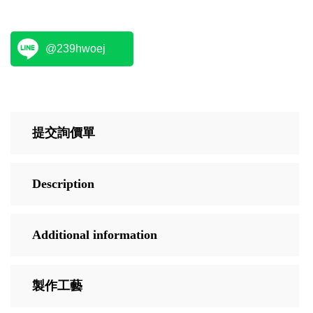
@239hwoej
提交詢價單
Description
Additional information
製作工藝