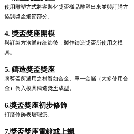
使用雕塑方式將客製化獎盃樣品雕塑出來並與訂購方
協調獎盃細節部分。
4. 獎盃獎座開模
與訂製方溝通好細節後，製作鑄造獎盃所使用之模
具。
5. 鑄造獎盃獎座
將獎盃所選用之材質如合金、單一金屬（大多使用合
金）倒入模具鑄造獎盃成型。
6.獎盃獎座初步修飾
打磨修飾表層瑕疵。
7.獎盃獎座電鍍或上蠟