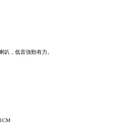
W喇叭，低音強勁有力。
.1CM