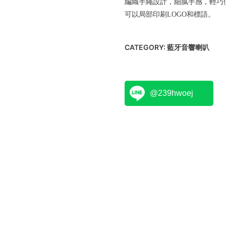
編織手繩設計，細膩手感，輕巧
可以局部印刷LOGO和標語。
CATEGORY:
藍牙音響喇叭
@239hwoej