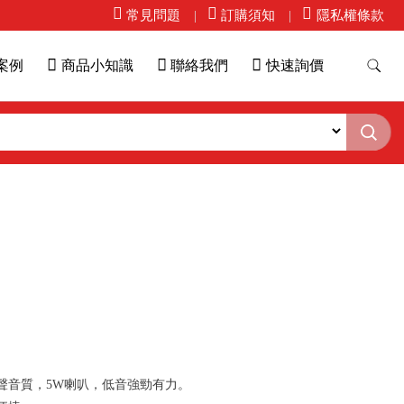
常見問題
訂購須知
隱私權條款
案例
商品小知識
聯絡我們
快速詢價
聲音質，5W喇叭，低音強勁有力。