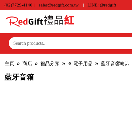
(02)7729-4140
sales@redgift.com.tw
LINE: @redgift
主頁
商店
禮品分類
3C電子用品
藍牙音響喇叭
藍牙音箱