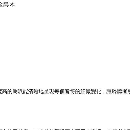
金屬/木
度高的喇叭能清晰地呈現每個音符的細微變化，讓聆聽者