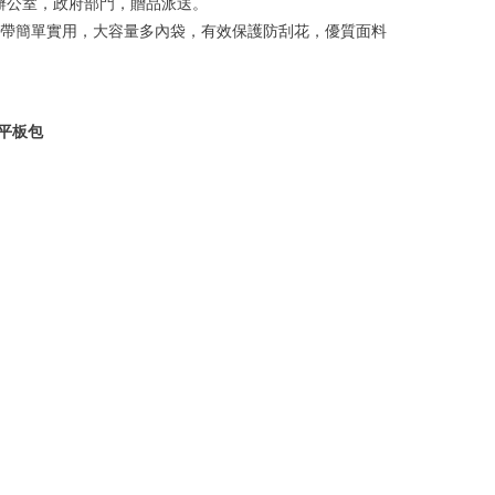
，辦公室，政府部門，贈品派送。
箱插帶簡單實用，大容量多內袋，有效保護防刮花，優質面料
、平板包