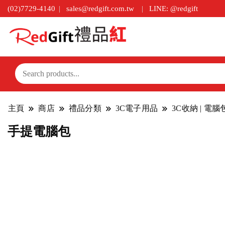
(02)7729-4140
sales@redgift.com.tw
LINE: @redgift
主頁
商店
禮品分類
3C電子用品
3C收納 | 電
手提電腦包