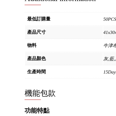
最低訂購量
50PC
產品尺寸
41x30
物料
牛津
產品顏色
灰,藍
生產時間
15Day
機能包款
功能特點