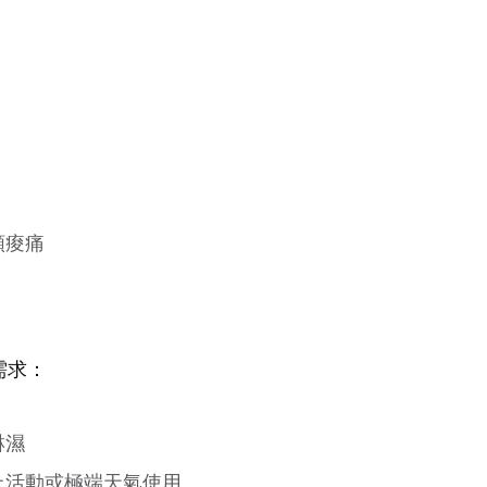
頸痠痛
需求：
淋濕
上活動或極端天氣使用