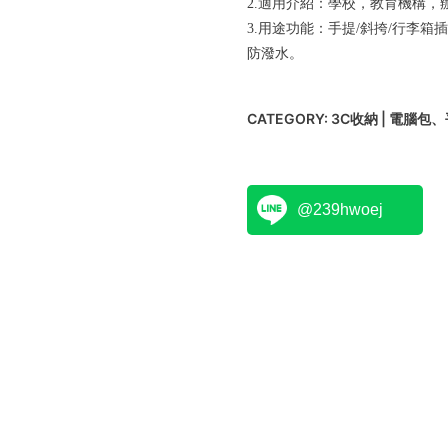
2.適用介紹：學校，教育機構
3.用途功能：手提/斜挎/行李
防潑水。
CATEGORY:
3C收納 | 電腦包
@239hwoej