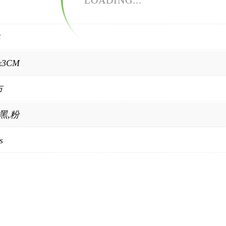
LOADING...
S
x3CM
布
,黑,粉
s