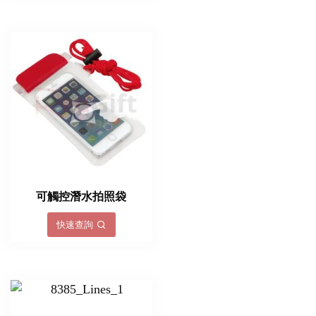
可觸控潛水拍照袋
快速查詢