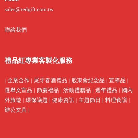
sales@redgift.com.tw
聯絡我們
禮品紅專業客製化服務
|
企業合作
|
尾牙春酒禮品
|
股東會紀念品
|
宣導品
|
選舉文宣品
|
節慶禮品
|
活動禮贈品
|
週年禮品
|
國內
外旅遊
|
環保議題
|
健康資訊
|
主題節日
|
料理食譜
|
辦公文具
|