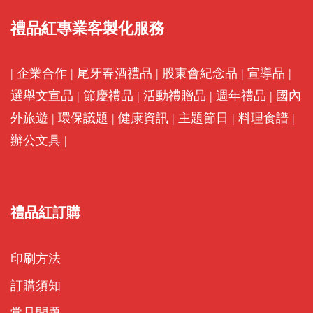
禮品紅專業客製化服務
|
企業合作
|
尾牙春酒禮品
|
股東會紀念品
|
宣導品
|
選舉文宣品
|
節慶禮品
|
活動禮贈品
|
週年禮品
|
國內
外旅遊
|
環保議題
|
健康資訊
|
主題節日
|
料理食譜
|
辦公文具
|
禮品紅訂購
印刷方法
訂購須知
常見問題