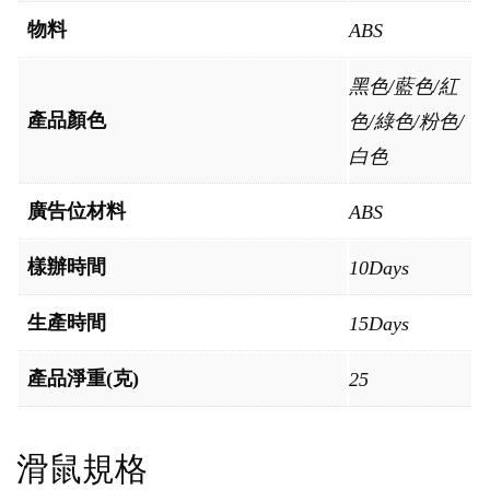
物料
ABS
黑色/藍色/紅
產品顏色
色/綠色/粉色/
白色
廣告位材料
ABS
樣辦時間
10Days
生產時間
15Days
產品淨重(克)
25
滑鼠規格