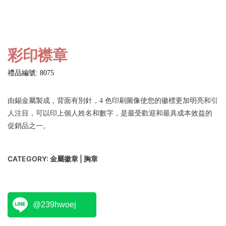
彩印襟章
禮品編號: 8075
由錫金屬製成，背面有別針，4 色印刷圖像使您的徽標更加明亮和引
人注目，可以印上個人姓名和數字，是最受歡迎和最具成本效益的
促銷品之一。
CATEGORY:
金屬徽章 | 胸章
@239hwoej