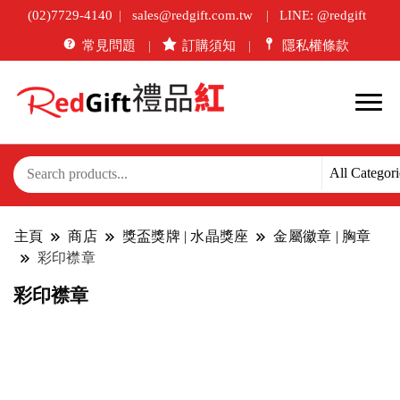
(02)7729-4140
sales@redgift.com.tw
LINE: @redgift
常見問題
訂購須知
隱私權條款
主頁
商店
獎盃獎牌 | 水晶獎座
金屬徽章 | 胸章
彩印襟章
彩印襟章