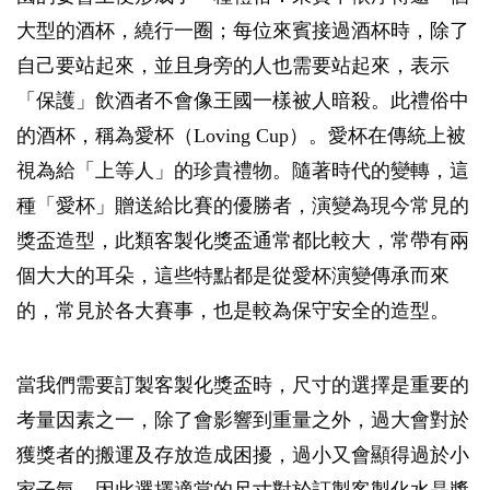
大型的酒杯，繞行一圈；每位來賓接過酒杯時，除了
自己要站起來，並且身旁的人也需要站起來，表示
「保護」飲酒者不會像王國一樣被人暗殺。此禮俗中
的酒杯，稱為愛杯（Loving Cup）。愛杯在傳統上被
視為給「上等人」的珍貴禮物。隨著時代的變轉，這
種「愛杯」贈送給比賽的優勝者，演變為現今常見的
獎盃造型，此類客製化獎盃通常都比較大，常帶有兩
個大大的耳朵，這些特點都是從愛杯演變傳承而來
的，常見於各大賽事，也是較為保守安全的造型。
當我們需要訂製客製化獎盃時，尺寸的選擇是重要的
考量因素之一，除了會影響到重量之外，過大會對於
獲獎者的搬運及存放造成困擾，過小又會顯得過於小
家子氣，因此選擇適當的尺寸對於訂製客製化水晶獎