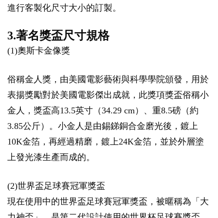
進行客製化尺寸大小的訂製。
3.著名獎盃尺寸規格
(1)奧斯卡金像獎
俗稱金人獎，由美國電影藝術與科學學院頒發，用於
表揚獎勵對於美國電影傑出成就，此獎項獎盃俗稱小
金人，獎盃高13.5英寸（34.29 cm）、重8.5磅（約
3.85公斤）。小金人是由錫銻銅合金磨光後，鍍上
10K金箔，再經過精磨，鍍上24K金箔，並於外層塗
上發光漆生產而成的。
(2)世界盃足球賽冠軍獎盃
現在使用中的世界盃足球賽冠軍獎盃，被暱稱為「大
力神盃」，是第二代設計使用的世界杯足球賽獎盃，