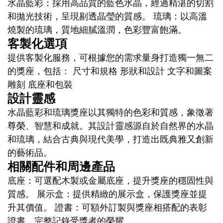
水晶藍彩：採用高品質的藍色水晶，經過精湛的切割
和拋光技術，呈現剔透晶瑩的質感。 琉璃：以高溫
燒製的琉璃，質地細膩溫潤，色彩豐富飽滿。
客製化選項
提供客製化服務，可根據您的需求量身打造獨一無二
的獎座，包括： 尺寸和規格 形狀和設計 文字和圖案
雕刻 底座和包裝
設計靈感
水晶藍彩和琉璃獎座以其獨特的色彩和質感，象徵著
尊榮、智慧和成就。其設計靈感源自於自然界的水晶
和琉璃，結合古典與現代美學，打造出既典雅又創新
的藝術品。
相關配件和周邊產品
底座：可選配木製或金屬底座，提升獎座的穩固性與
質感。 展示盒：提供精緻的展示盒，保護獎座並提
升其價值。 證書：可額外訂製與獎座相搭配的表彰
證書，完整記錄受獎者的榮耀。