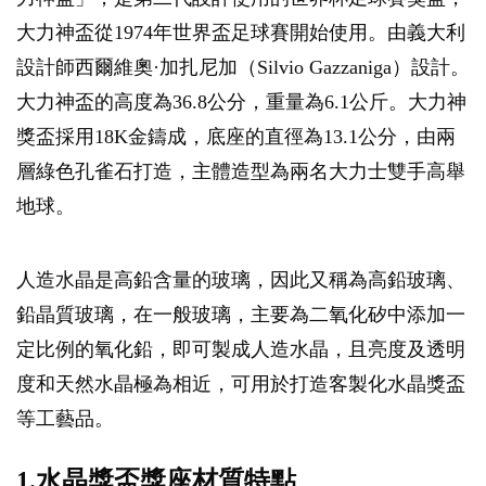
大力神盃從1974年世界盃足球賽開始使用。由義大利
設計師西爾維奧·加扎尼加（Silvio Gazzaniga）設計。
大力神盃的高度為36.8公分，重量為6.1公斤。大力神
獎盃採用18K金鑄成，底座的直徑為13.1公分，由兩
層綠色孔雀石打造，主體造型為兩名大力士雙手高舉
地球。
人造水晶是高鉛含量的玻璃，因此又稱為高鉛玻璃、
鉛晶質玻璃，在一般玻璃，主要為二氧化矽中添加一
定比例的氧化鉛，即可製成人造水晶，且亮度及透明
度和天然水晶極為相近，可用於打造客製化水晶獎盃
等工藝品。
1.水晶獎盃獎座材質特點