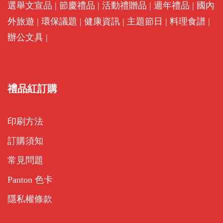
選舉文宣品
|
節慶禮品
|
活動禮贈品
|
週年禮品
|
國內
外旅遊
|
環保議題
|
健康資訊
|
主題節日
|
料理食譜
|
辦公文具
|
禮品紅訂購
印刷方法
訂購須知
常見問題
Panton 色卡
隱私權條款