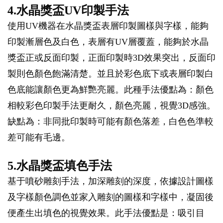
4.水晶獎盃UV印製手法
使用UV機器在水晶獎盃表層印製圖樣與字樣，能夠
印製漸層色及白色，表層有UV層覆蓋，能夠於水晶
獎盃正或反面印製，正面印製時3D效果突出，反面印
製則色顏色飽滿清楚。並且於彩色底下或表層印製白
色底能讓顏色更為鮮艷亮麗。此種手法優點為：顏色
相較彩色印製手法更耐久，顏色亮麗，視覺3D感強。
缺點為：非同批印製時可能有顏色落差，白色色準較
差可能有毛邊。
5.水晶獎盃填色手法
基于噴砂雕刻手法，加深雕刻的深度，依據設計圖樣
及字樣顏色調色並家入雕刻的圖樣和字樣中，凝固後
便產生出填色的視覺效果。此手法優點是：吸引目