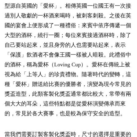
型源自英國的「愛杯」。相傳英國一位國王有一次接
過別人敬獻的一杯酒來喝時，被刺客刺殺。之後在英
國的宴會上便形成了一種禮俗：來賓中依序傳遞一個
大型的酒杯，繞行一圈；每位來賓接過酒杯時，除了
自己要站起來，並且身旁的人也需要站起來，表示
「保護」飲酒者不會像王國一樣被人暗殺。此禮俗中
的酒杯，稱為愛杯（Loving Cup）。愛杯在傳統上被
視為給「上等人」的珍貴禮物。隨著時代的變轉，這
種「愛杯」贈送給比賽的優勝者，演變為現今常見的
獎盃造型，此類客製化獎盃通常都比較大，常帶有兩
個大大的耳朵，這些特點都是從愛杯演變傳承而來
的，常見於各大賽事，也是較為保守安全的造型。
當我們需要訂製客製化獎盃時，尺寸的選擇是重要的