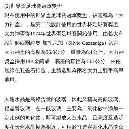
(2)世界盃足球賽冠軍獎盃
現在使用中的世界盃足球賽冠軍獎盃，被暱稱為「大
力神盃」，是第二代設計使用的世界杯足球賽獎盃，
大力神盃從1974年世界盃足球賽開始使用。由義大利
設計師西爾維奧·加扎尼加（Silvio Gazzaniga）設計。
大力神盃的高度為36.8公分，重量為6.1公斤。大力神
獎盃採用18K金鑄成，底座的直徑為13.1公分，由兩
層綠色孔雀石打造，主體造型為兩名大力士雙手高舉
地球。
人造水晶是高鉛含量的玻璃，因此又稱為高鉛玻璃、
鉛晶質玻璃，在一般玻璃，主要為二氧化矽中添加一
定比例的氧化鉛，即可製成人造水晶，且亮度及透明
度和天然水晶極為相近，可用於打造客製化水晶獎盃