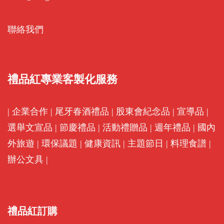
聯絡我們
禮品紅專業客製化服務
|
企業合作
|
尾牙春酒禮品
|
股東會紀念品
|
宣導品
|
選舉文宣品
|
節慶禮品
|
活動禮贈品
|
週年禮品
|
國內
外旅遊
|
環保議題
|
健康資訊
|
主題節日
|
料理食譜
|
辦公文具
|
禮品紅訂購