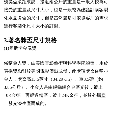
號獎盃級距來說，接近兩公斤的重量是一般人較為可
接受的重量及尺寸大小，也是一般較為建議訂購客製
化水晶獎盃的尺寸，但是當然還是可依據客戶的需求
進行客製化尺寸大小的訂製。
3.著名獎盃尺寸規格
(1)奧斯卡金像獎
俗稱金人獎，由美國電影藝術與科學學院頒發，用於
表揚獎勵對於美國電影傑出成就，此獎項獎盃俗稱小
金人，獎盃高13.5英寸（34.29 cm）、重8.5磅（約
3.85公斤）。小金人是由錫銻銅合金磨光後，鍍上
10K金箔，再經過精磨，鍍上24K金箔，並於外層塗
上發光漆生產而成的。