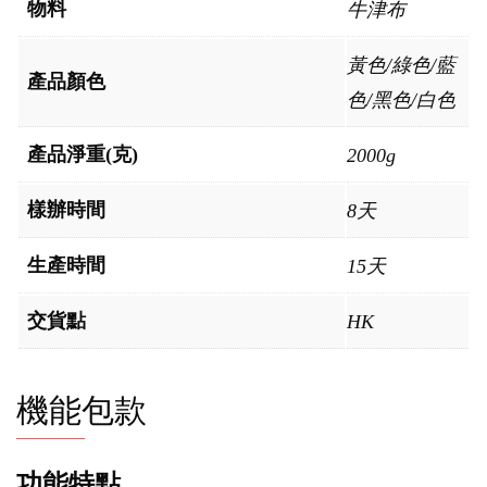
物料
牛津布
黃色/綠色/藍
產品顏色
色/黑色/白色
產品淨重(克)
2000g
樣辦時間
8天
生產時間
15天
交貨點
HK
機能包款
功能特點