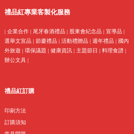
禮品紅專業客製化服務
|
企業合作
|
尾牙春酒禮品
|
股東會紀念品
|
宣導品
|
選舉文宣品
|
節慶禮品
|
活動禮贈品
|
週年禮品
|
國內
外旅遊
|
環保議題
|
健康資訊
|
主題節日
|
料理食譜
|
辦公文具
|
禮品紅訂購
印刷方法
訂購須知
常見問題