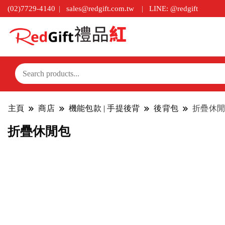
(02)7729-4140
sales@redgift.com.tw
LINE: @redgift
主頁
商店
機能包款 | 手提後背
後背包
折疊休閒
折疊休閒包