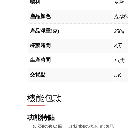
物料
尼龍
產品顏色
紅/紫
產品淨重(克)
250g
樣辦時間
8天
生產時間
15天
交貨點
HK
機能包款
功能特點
多層收納隔層，可整齊收納不同物品