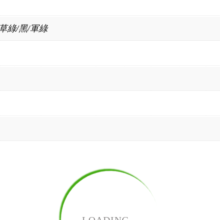
/草綠/黑/軍綠