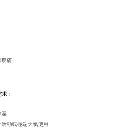
頸痠痛
需求：
淋濕
上活動或極端天氣使用