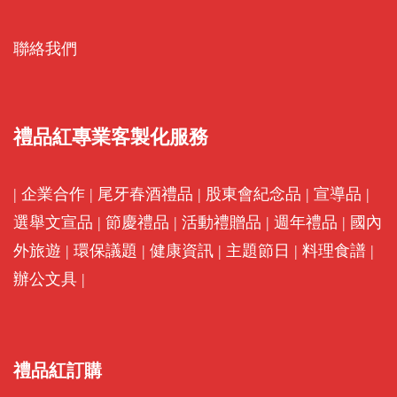
聯絡我們
禮品紅專業客製化服務
|
企業合作
|
尾牙春酒禮品
|
股東會紀念品
|
宣導品
|
選舉文宣品
|
節慶禮品
|
活動禮贈品
|
週年禮品
|
國內
外旅遊
|
環保議題
|
健康資訊
|
主題節日
|
料理食譜
|
辦公文具
|
禮品紅訂購