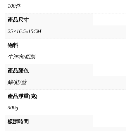
100件
產品尺寸
25×16.5x15CM
物料
牛津布/鋁膜
產品顏色
綠/紅/藍
產品淨重(克)
300g
樣辦時間