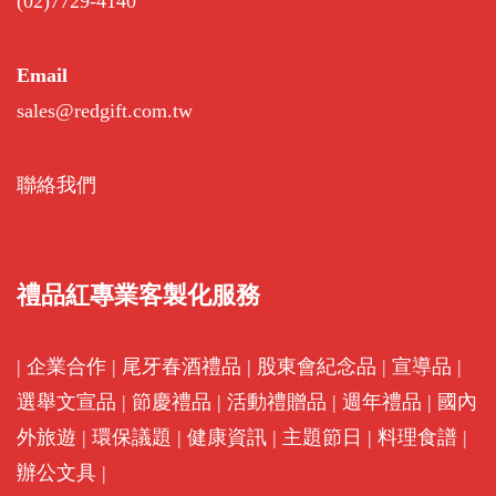
(02)7729-4140
Email
sales@redgift.com.tw
聯絡我們
禮品紅專業客製化服務
|
企業合作
|
尾牙春酒禮品
|
股東會紀念品
|
宣導品
|
選舉文宣品
|
節慶禮品
|
活動禮贈品
|
週年禮品
|
國內
外旅遊
|
環保議題
|
健康資訊
|
主題節日
|
料理食譜
|
辦公文具
|