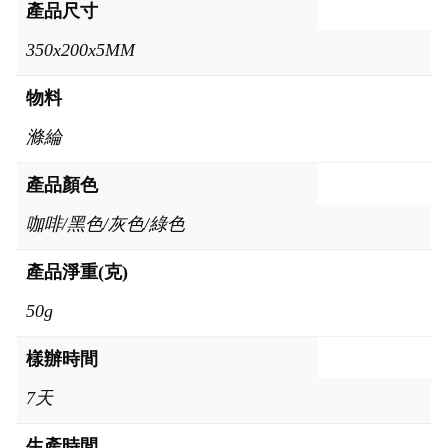
產品尺寸
350x200x5MM
物料
滌綸
產品顏色
咖啡/黑色/灰色/綠色
產品淨重(克)
50g
樣辦時間
7天
生產時間