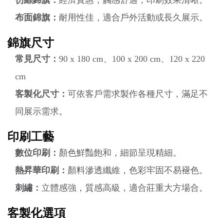
布面錦旗：
耐用性佳，適合戶外活動或長久展示。
錦旗尺寸
常見尺寸：
90 x 180 cm、100 x 200 cm、120 x 220
cm
客製化尺寸：
可依客戶需求製作各種尺寸，滿足不
同展示需求。
印刷工藝
數位印刷：
顏色鮮豔飽和，細節呈現精細。
熱昇華印刷：
顏料滲透纖維，色彩牢固不易褪色。
刺繡：
立體感強，質感高級，適合莊重大方場合。
客製化選項