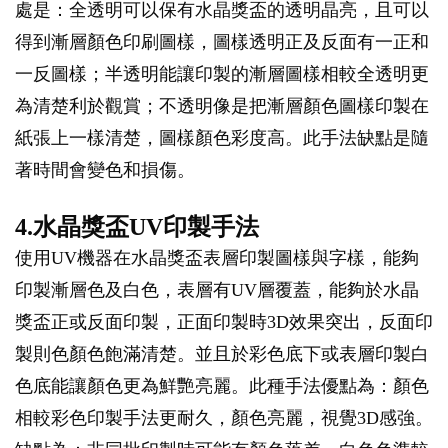
處是：全透明可以保有水晶獎盃的透明晶亮，且可以
得到漸層顏色印刷圖樣，圖樣透明正及反面有一正和
一反圖樣；半透明能讓印製的漸層圖樣相較全透明更
為清楚利於觀賞；不透明像是把漸層顏色圖樣印製在
紙張上一樣清楚，圖樣顏色彩度高。此手法缺點是隨
著時間會變色和損傷。
4.水晶獎盃UV印製手法
使用UV機器在水晶獎盃表層印製圖樣與字樣，能夠
印製漸層色及白色，表層有UV層覆蓋，能夠於水晶
獎盃正或反面印製，正面印製時3D效果突出，反面印
製則色顏色飽滿清楚。並且於彩色底下或表層印製白
色底能讓顏色更為鮮艷亮麗。此種手法優點為：顏色
相較彩色印製手法更耐久，顏色亮麗，視覺3D感強。