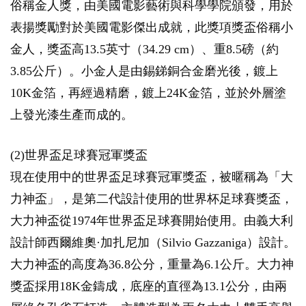
俗稱金人獎，由美國電影藝術與科學學院頒發，用於
表揚獎勵對於美國電影傑出成就，此獎項獎盃俗稱小
金人，獎盃高13.5英寸（34.29 cm）、重8.5磅（約
3.85公斤）。小金人是由錫銻銅合金磨光後，鍍上
10K金箔，再經過精磨，鍍上24K金箔，並於外層塗
上發光漆生產而成的。
(2)世界盃足球賽冠軍獎盃
現在使用中的世界盃足球賽冠軍獎盃，被暱稱為「大
力神盃」，是第二代設計使用的世界杯足球賽獎盃，
大力神盃從1974年世界盃足球賽開始使用。由義大利
設計師西爾維奧·加扎尼加（Silvio Gazzaniga）設計。
大力神盃的高度為36.8公分，重量為6.1公斤。大力神
獎盃採用18K金鑄成，底座的直徑為13.1公分，由兩