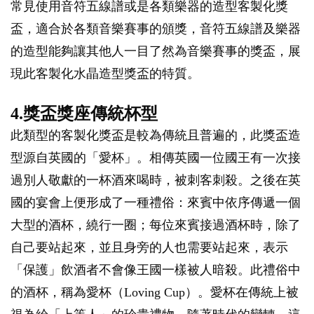
常見使用音符五線譜或是各類樂器的造型客製化獎
盃，適合於各類音樂賽事的頒獎，音符五線譜及樂器
的造型能夠讓其他人一目了然為音樂賽事的獎盃，展
現此客製化水晶造型獎盃的特質。
4.獎盃獎座傳統杯型
此類型的客製化獎盃是較為傳統且普遍的，此獎盃造
型源自英國的「愛杯」。相傳英國一位國王有一次接
過別人敬獻的一杯酒來喝時，被刺客刺殺。之後在英
國的宴會上便形成了一種禮俗：來賓中依序傳遞一個
大型的酒杯，繞行一圈；每位來賓接過酒杯時，除了
自己要站起來，並且身旁的人也需要站起來，表示
「保護」飲酒者不會像王國一樣被人暗殺。此禮俗中
的酒杯，稱為愛杯（Loving Cup）。愛杯在傳統上被