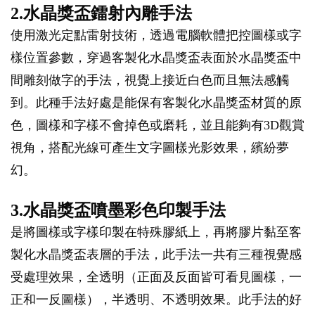
2.水晶獎盃鐳射內雕手法
使用激光定點雷射技術，透過電腦軟體把控圖樣或字
樣位置參數，穿過客製化水晶獎盃表面於水晶獎盃中
間雕刻做字的手法，視覺上接近白色而且無法感觸
到。此種手法好處是能保有客製化水晶獎盃材質的原
色，圖樣和字樣不會掉色或磨耗，並且能夠有3D觀賞
視角，搭配光線可產生文字圖樣光影效果，繽紛夢
幻。
3.水晶獎盃噴墨彩色印製手法
是將圖樣或字樣印製在特殊膠紙上，再將膠片黏至客
製化水晶獎盃表層的手法，此手法一共有三種視覺感
受處理效果，全透明（正面及反面皆可看見圖樣，一
正和一反圖樣），半透明、不透明效果。此手法的好