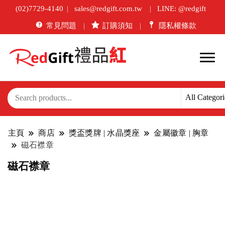
(02)7729-4140
sales@redgift.com.tw
LINE: @redgift
常見問題
訂購須知
隱私權條款
主頁
商店
獎盃獎牌 | 水晶獎座
金屬徽章 | 胸章
磁石襟章
磁石襟章