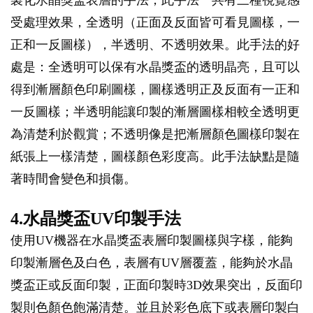
製化水晶獎盃表層的手法，此手法一共有三種視覺感
受處理效果，全透明（正面及反面皆可看見圖樣，一
正和一反圖樣），半透明、不透明效果。此手法的好
處是：全透明可以保有水晶獎盃的透明晶亮，且可以
得到漸層顏色印刷圖樣，圖樣透明正及反面有一正和
一反圖樣；半透明能讓印製的漸層圖樣相較全透明更
為清楚利於觀賞；不透明像是把漸層顏色圖樣印製在
紙張上一樣清楚，圖樣顏色彩度高。此手法缺點是隨
著時間會變色和損傷。
4.水晶獎盃UV印製手法
使用UV機器在水晶獎盃表層印製圖樣與字樣，能夠
印製漸層色及白色，表層有UV層覆蓋，能夠於水晶
獎盃正或反面印製，正面印製時3D效果突出，反面印
製則色顏色飽滿清楚。並且於彩色底下或表層印製白