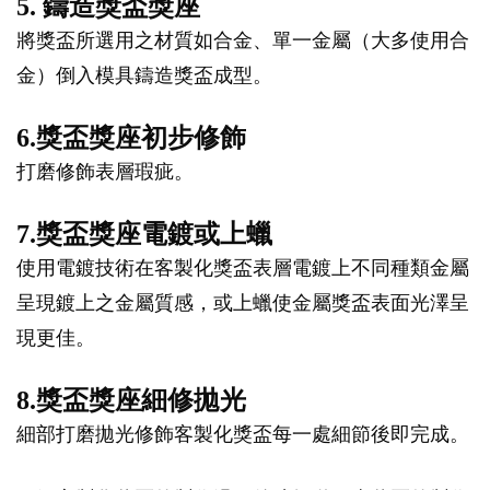
5. 鑄造獎盃獎座
將獎盃所選用之材質如合金、單一金屬（大多使用合
金）倒入模具鑄造獎盃成型。
6.獎盃獎座初步修飾
打磨修飾表層瑕疵。
7.獎盃獎座電鍍或上蠟
使用電鍍技術在客製化獎盃表層電鍍上不同種類金屬
呈現鍍上之金屬質感，或上蠟使金屬獎盃表面光澤呈
現更佳。
8.獎盃獎座細修拋光
細部打磨拋光修飾客製化獎盃每一處細節後即完成。