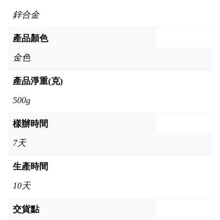
鋅合金
產品顏色
金色
產品淨重(克)
500g
樣辦時間
7天
生產時間
10天
交貨點