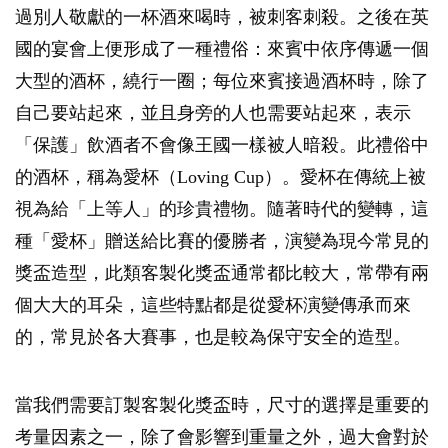
過別人敬獻的一杯酒來喝時，被刺客刺殺。之後在英
國的宴會上便形成了一種禮俗：來賓中依序傳遞一個
大型的酒杯，繞行一圈；每位來賓接過酒杯時，除了
自己要站起來，並且身旁的人也需要站起來，表示
「保護」飲酒者不會像王國一樣被人暗殺。此禮俗中
的酒杯，稱為愛杯（Loving Cup）。愛杯在傳統上被
視為給「上等人」的珍貴禮物。隨著時代的變轉，這
種「愛杯」贈送給比賽的優勝者，演變為現今常見的
獎盃造型，此類客製化獎盃通常都比較大，常帶有兩
個大大的耳朵，這些特點都是從愛杯演變傳承而來
的，常見於各大賽事，也是較為保守安全的造型。
當我們需要訂製客製化獎盃時，尺寸的選擇是重要的
考量因素之一，除了會影響到重量之外，過大會對於