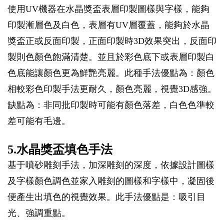
使用UV機器在水晶獎盃表層印製圖樣與字樣，能夠
印製漸層色及白色，表層有UV層覆蓋，能夠於水晶
獎盃正或反面印製，正面印製時3D效果突出，反面印
製則色顏色飽滿清楚。並且於彩色底下或表層印製白
色底能讓顏色更為鮮艷亮麗。此種手法優點為：顏色
相較彩色印製手法更耐久，顏色亮麗，視覺3D感強。
缺點為：非同批印製時可能有顏色落差，白色色準較
差可能有毛邊。
5.水晶獎盃填色手法
基于噴砂雕刻手法，加深雕刻的深度，依據設計圖樣
及字樣顏色調色並家入雕刻的圖樣和字樣中，凝固後
便產生出填色的視覺效果。此手法優點是：吸引目
光、強調重點。