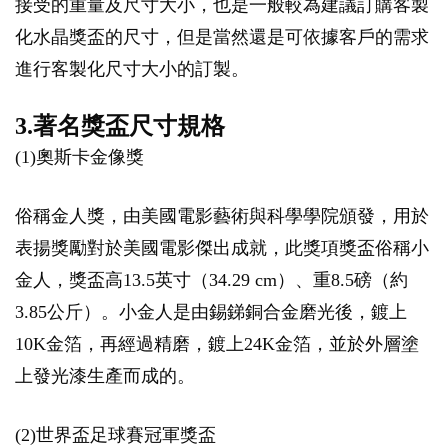
接受的重量及尺寸大小，也是一般較為建議訂購客製
化水晶獎盃的尺寸，但是當然還是可依據客戶的需求
進行客製化尺寸大小的訂製。
3.著名獎盃尺寸規格
(1)奧斯卡金像獎
俗稱金人獎，由美國電影藝術與科學學院頒發，用於
表揚獎勵對於美國電影傑出成就，此獎項獎盃俗稱小
金人，獎盃高13.5英寸（34.29 cm）、重8.5磅（約
3.85公斤）。小金人是由錫銻銅合金磨光後，鍍上
10K金箔，再經過精磨，鍍上24K金箔，並於外層塗
上發光漆生產而成的。
(2)世界盃足球賽冠軍獎盃