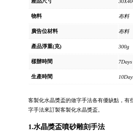
產品尺寸
30X4
物料
布料
廣告位材料
布料
產品淨重(克)
300g
樣辦時間
7Days
生產時間
10Day
客製化水晶獎盃的做字手法各有優缺點，有
字手法來訂製客製化水晶獎盃。
1.水晶獎盃噴砂雕刻手法