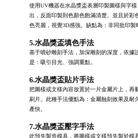
使用UV機器在水晶獎盃表層印製圖樣與字樣
出，反面印製則色顏色飽滿清楚。並且於彩
色亮麗，視覺3D感強。缺點為：非同批印
5.水晶獎盃填色手法
基于噴砂雕刻手法，加深雕刻的深度，依據
是：吸引目光、強調重點。
6.水晶獎盃貼片手法
把圖樣或文樣內容放置於一片金屬片上，再
刷片。此種手法優點為：金屬蝕刻效果及耐
產快。
7.水晶獎盃壓字手法
此預先製造模具，將圖樣或文樣預先製於模