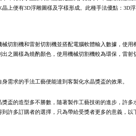
晶上便有3D浮雕圖樣及字樣形成。此種手法優點：3D
機械切割機和雷射切割機並搭配電腦軟體輸入數據，使用
刻出之圖樣為燒酌顏色，使用機械切割機較為環保，雷射
自身需求的手法工藝便能達到客製化水晶獎盃的效果。
晶獎盃的造型多不勝數，隨著製作工藝技術的進步，許多
得到許多訂購者的選擇，只為帶給受獎者更多的意義，以