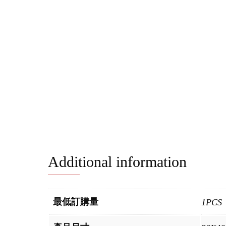
Additional information
最低訂購量
1PCS