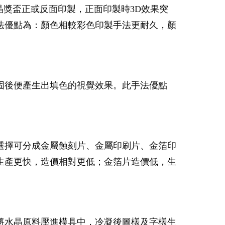
晶獎盃正或反面印製，正面印製時3D效果突
法優點為：顏色相較彩色印製手法更耐久，顏
固後便產生出填色的視覺效果。此手法優點
選擇可分成金屬蝕刻片、金屬印刷片、金箔印
生產更快，造價相對更低；金箔片造價低，生
將水晶原料壓進模具中，冷凝後圖樣及字樣生