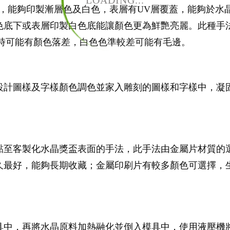
LOADING...
，能夠印製漸層色及白色，表層有UV層覆蓋，能夠於水
色底下或表層印製白色底能讓顏色更為鮮艷亮麗。此種手
製時可能有顏色落差，白色色準較差可能有毛邊。
設計圖樣及字樣顏色調色並家入雕刻的圖樣和字樣中，凝
黏至客製化水晶獎盃表面的手法，此手法由金屬片材質的
久最好，能夠長期收藏；金屬印刷片有較多顏色可選擇，
具中，再將水晶原料加熱融化並倒入模具中，使用液壓機