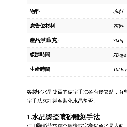
物料
布料
廣告位材料
布料
產品淨重(克)
300g
樣辦時間
7Days
生產時間
10Day
客製化水晶獎盃的做字手法各有優缺點，有
字手法來訂製客製化水晶獎盃。
1.水晶獎盃噴砂雕刻手法
使用顯影菲林鏤空圖樣或字樣黏至水晶表面