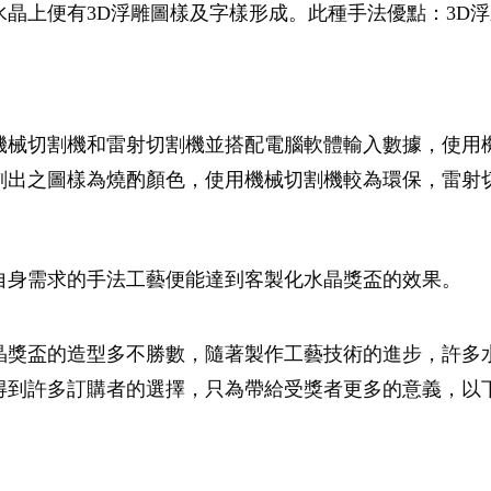
晶上便有3D浮雕圖樣及字樣形成。此種手法優點：3D
機械切割機和雷射切割機並搭配電腦軟體輸入數據，使用
刻出之圖樣為燒酌顏色，使用機械切割機較為環保，雷射
自身需求的手法工藝便能達到客製化水晶獎盃的效果。
晶獎盃的造型多不勝數，隨著製作工藝技術的進步，許多
得到許多訂購者的選擇，只為帶給受獎者更多的意義，以