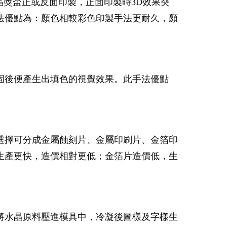
晶獎盃正或反面印製，正面印製時3D效果突
法優點為：顏色相較彩色印製手法更耐久，顏
固後便產生出填色的視覺效果。此手法優點
選擇可分成金屬蝕刻片、金屬印刷片、金箔印
生產更快，造價相對更低；金箔片造價低，生
將水晶原料壓進模具中，冷凝後圖樣及字樣生