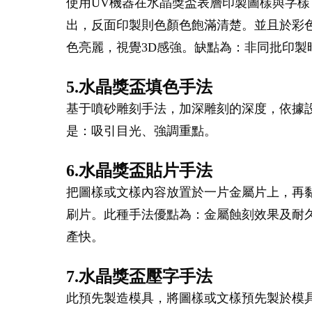
使用UV機器在水晶獎盃表層印製圖樣與字樣
出，反面印製則色顏色飽滿清楚。並且於彩
色亮麗，視覺3D感強。缺點為：非同批印
5.水晶獎盃填色手法
基于噴砂雕刻手法，加深雕刻的深度，依據
是：吸引目光、強調重點。
6.水晶獎盃貼片手法
把圖樣或文樣內容放置於一片金屬片上，再
刷片。此種手法優點為：金屬蝕刻效果及耐
產快。
7.水晶獎盃壓字手法
此預先製造模具，將圖樣或文樣預先製於模