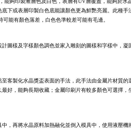
，能夠印製漸層色及白色，表層有UV層覆蓋，能夠於水
色底下或表層印製白色底能讓顏色更為鮮艷亮麗。此種手
製時可能有顏色落差，白色色準較差可能有毛邊。
設計圖樣及字樣顏色調色並家入雕刻的圖樣和字樣中，凝
黏至客製化水晶獎盃表面的手法，此手法由金屬片材質的
久最好，能夠長期收藏；金屬印刷片有較多顏色可選擇，
具中，再將水晶原料加熱融化並倒入模具中，使用液壓機