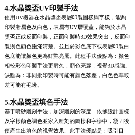
4.水晶獎盃UV印製手法
使用UV機器在水晶獎盃表層印製圖樣與字樣，能夠
印製漸層色及白色，表層有UV層覆蓋，能夠於水晶
獎盃正或反面印製，正面印製時3D效果突出，反面印
製則色顏色飽滿清楚。並且於彩色底下或表層印製白
色底能讓顏色更為鮮艷亮麗。此種手法優點為：顏色
相較彩色印製手法更耐久，顏色亮麗，視覺3D感強。
缺點為：非同批印製時可能有顏色落差，白色色準較
差可能有毛邊。
5.水晶獎盃填色手法
基于噴砂雕刻手法，加深雕刻的深度，依據設計圖樣
及字樣顏色調色並家入雕刻的圖樣和字樣中，凝固後
便產生出填色的視覺效果。此手法優點是：吸引目