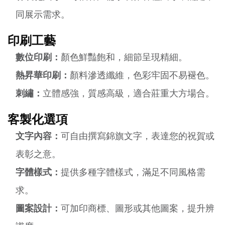
同展示需求。
印刷工藝
數位印刷：
顏色鮮豔飽和，細節呈現精細。
熱昇華印刷：
顏料滲透纖維，色彩牢固不易褪色。
刺繡：
立體感強，質感高級，適合莊重大方場合。
客製化選項
文字內容：
可自由撰寫錦旗文字，表達您的祝賀或
表彰之意。
字體樣式：
提供多種字體樣式，滿足不同風格需
求。
圖案設計：
可加印商標、圖形或其他圖案，提升辨