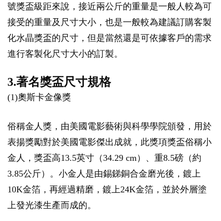
號獎盃級距來說，接近兩公斤的重量是一般人較為可
接受的重量及尺寸大小，也是一般較為建議訂購客製
化水晶獎盃的尺寸，但是當然還是可依據客戶的需求
進行客製化尺寸大小的訂製。
3.著名獎盃尺寸規格
(1)奧斯卡金像獎
俗稱金人獎，由美國電影藝術與科學學院頒發，用於
表揚獎勵對於美國電影傑出成就，此獎項獎盃俗稱小
金人，獎盃高13.5英寸（34.29 cm）、重8.5磅（約
3.85公斤）。小金人是由錫銻銅合金磨光後，鍍上
10K金箔，再經過精磨，鍍上24K金箔，並於外層塗
上發光漆生產而成的。