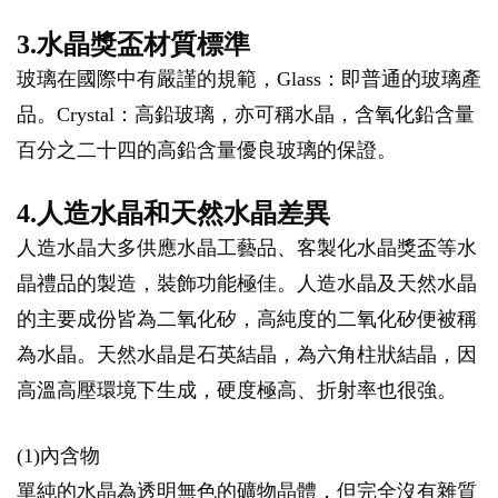
3.水晶獎盃材質標準
玻璃在國際中有嚴謹的規範，Glass：即普通的玻璃產
品。Crystal：高鉛玻璃，亦可稱水晶，含氧化鉛含量
百分之二十四的高鉛含量優良玻璃的保證。
4.人造水晶和天然水晶差異
人造水晶大多供應水晶工藝品、客製化水晶獎盃等水
晶禮品的製造，裝飾功能極佳。人造水晶及天然水晶
的主要成份皆為二氧化矽，高純度的二氧化矽便被稱
為水晶。天然水晶是石英結晶，為六角柱狀結晶，因
高溫高壓環境下生成，硬度極高、折射率也很強。
(1)內含物
單純的水晶為透明無色的礦物晶體，但完全沒有雜質