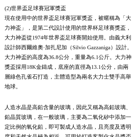
(2)世界盃足球賽冠軍獎盃
現在使用中的世界盃足球賽冠軍獎盃，被暱稱為「大
力神盃」，是第二代設計使用的世界杯足球賽獎盃，
大力神盃從1974年世界盃足球賽開始使用。由義大利
設計師西爾維奧·加扎尼加（Silvio Gazzaniga）設計。
大力神盃的高度為36.8公分，重量為6.1公斤。大力神
獎盃採用18K金鑄成，底座的直徑為13.1公分，由兩
層綠色孔雀石打造，主體造型為兩名大力士雙手高舉
地球。
人造水晶是高鉛含量的玻璃，因此又稱為高鉛玻璃、
鉛晶質玻璃，在一般玻璃，主要為二氧化矽中添加一
定比例的氧化鉛，即可製成人造水晶，且亮度及透明
度和天然水晶極為相近，可用於打造客製化水晶獎盃