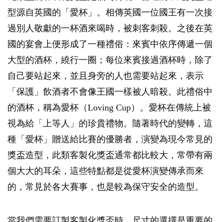
型源自英國的「愛杯」。相傳英國一位國王有一次接
過別人敬獻的一杯酒來喝時，被刺客刺殺。之後在英
國的宴會上便形成了一種禮俗：來賓中依序傳遞一個
大型的酒杯，繞行一圈；每位來賓接過酒杯時，除了
自己要站起來，並且身旁的人也需要站起來，表示
「保護」飲酒者不會像王國一樣被人暗殺。此禮俗中
的酒杯，稱為愛杯（Loving Cup）。愛杯在傳統上被
視為給「上等人」的珍貴禮物。隨著時代的變轉，這
種「愛杯」贈送給比賽的優勝者，演變為現今常見的
獎盃造型，此類客製化獎盃通常都比較大，常帶有兩
個大大的耳朵，這些特點都是從愛杯演變傳承而來
的，常見於各大賽事，也是較為保守安全的造型。
當我們需要訂製客製化獎盃時，尺寸的選擇是重要的