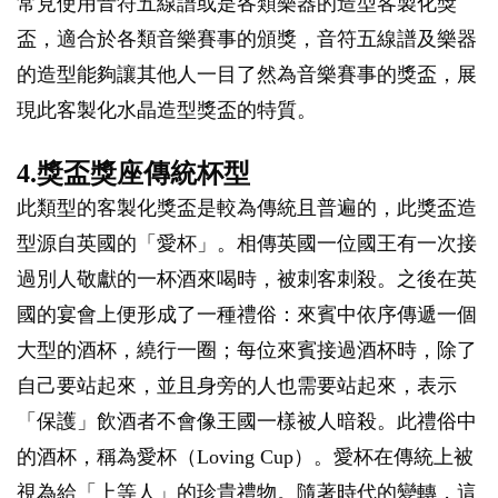
常見使用音符五線譜或是各類樂器的造型客製化獎
盃，適合於各類音樂賽事的頒獎，音符五線譜及樂器
的造型能夠讓其他人一目了然為音樂賽事的獎盃，展
現此客製化水晶造型獎盃的特質。
4.獎盃獎座傳統杯型
此類型的客製化獎盃是較為傳統且普遍的，此獎盃造
型源自英國的「愛杯」。相傳英國一位國王有一次接
過別人敬獻的一杯酒來喝時，被刺客刺殺。之後在英
國的宴會上便形成了一種禮俗：來賓中依序傳遞一個
大型的酒杯，繞行一圈；每位來賓接過酒杯時，除了
自己要站起來，並且身旁的人也需要站起來，表示
「保護」飲酒者不會像王國一樣被人暗殺。此禮俗中
的酒杯，稱為愛杯（Loving Cup）。愛杯在傳統上被
視為給「上等人」的珍貴禮物。隨著時代的變轉，這