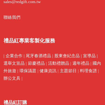
sales@redgift.com.tw
聯絡我們
禮品紅專業客製化服務
|
企業合作
|
尾牙春酒禮品
|
股東會紀念品
|
宣導品
|
選舉文宣品
|
節慶禮品
|
活動禮贈品
|
週年禮品
|
國內
外旅遊
|
環保議題
|
健康資訊
|
主題節日
|
料理食譜
|
辦公文具
|
禮品紅訂購