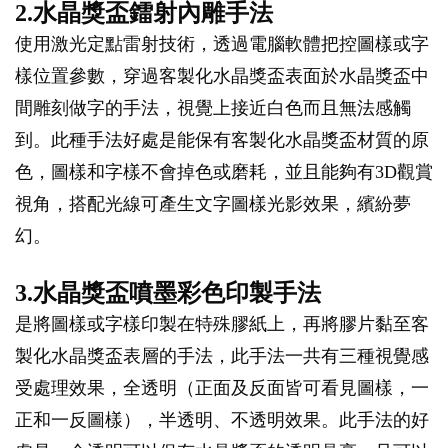
2.水晶獎盃鐳射內雕手法
使用激光定點雷射技術，透過電腦軟體把控圖樣或字
樣位置參數，穿過客製化水晶獎盃表面於水晶獎盃中
間雕刻做字的手法，視覺上接近白色而且無法感觸
到。此種手法好處是能保有客製化水晶獎盃材質的原
色，圖樣和字樣不會掉色或磨耗，並且能夠有3D觀賞
視角，搭配光線可產生文字圖樣光影效果，繽紛夢
幻。
3.水晶獎盃噴墨彩色印製手法
是將圖樣或字樣印製在特殊膠紙上，再將膠片黏至客
製化水晶獎盃表層的手法，此手法一共有三種視覺感
受處理效果，全透明（正面及反面皆可看見圖樣，一
正和一反圖樣），半透明、不透明效果。此手法的好