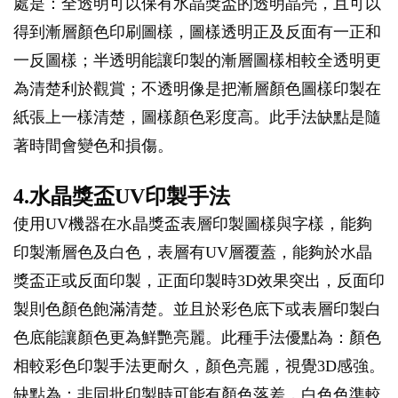
處是：全透明可以保有水晶獎盃的透明晶亮，且可以
得到漸層顏色印刷圖樣，圖樣透明正及反面有一正和
一反圖樣；半透明能讓印製的漸層圖樣相較全透明更
為清楚利於觀賞；不透明像是把漸層顏色圖樣印製在
紙張上一樣清楚，圖樣顏色彩度高。此手法缺點是隨
著時間會變色和損傷。
4.水晶獎盃UV印製手法
使用UV機器在水晶獎盃表層印製圖樣與字樣，能夠
印製漸層色及白色，表層有UV層覆蓋，能夠於水晶
獎盃正或反面印製，正面印製時3D效果突出，反面印
製則色顏色飽滿清楚。並且於彩色底下或表層印製白
色底能讓顏色更為鮮艷亮麗。此種手法優點為：顏色
相較彩色印製手法更耐久，顏色亮麗，視覺3D感強。
缺點為：非同批印製時可能有顏色落差，白色色準較