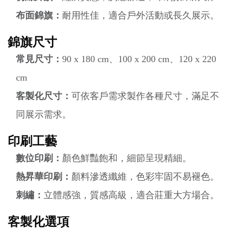
布面錦旗：
耐用性佳，適合戶外活動或長久展示。
錦旗尺寸
常見尺寸：
90 x 180 cm、100 x 200 cm、120 x 220
cm
客製化尺寸：
可依客戶需求製作各種尺寸，滿足不
同展示需求。
印刷工藝
數位印刷：
顏色鮮豔飽和，細節呈現精細。
熱昇華印刷：
顏料滲透纖維，色彩牢固不易褪色。
刺繡：
立體感強，質感高級，適合莊重大方場合。
客製化選項