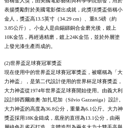
俗稱金人獎，由美國電影藝術與科學學院頒發，用於
表揚獎勵對於美國電影傑出成就，此獎項獎盃俗稱小
金人，獎盃高13.5英寸（34.29 cm）、重8.5磅（約
3.85公斤）。小金人是由錫銻銅合金磨光後，鍍上
10K金箔，再經過精磨，鍍上24K金箔，並於外層塗
上發光漆生產而成的。
(2)世界盃足球賽冠軍獎盃
現在使用中的世界盃足球賽冠軍獎盃，被暱稱為「大
力神盃」，是第二代設計使用的世界杯足球賽獎盃，
大力神盃從1974年世界盃足球賽開始使用。由義大利
設計師西爾維奧·加扎尼加（Silvio Gazzaniga）設計。
大力神盃的高度為36.8公分，重量為6.1公斤。大力神
獎盃採用18K金鑄成，底座的直徑為13.1公分，由兩
層綠色孔雀石打造，主體造型為兩名大力士雙手高舉