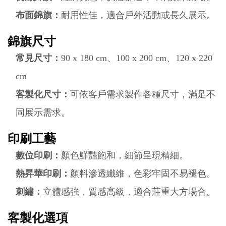
布面錦旗：
耐用性佳，適合戶外活動或長久展示。
錦旗尺寸
常見尺寸：
90 x 180 cm、100 x 200 cm、120 x 220
cm
客製化尺寸：
可依客戶需求製作各種尺寸，滿足不
同展示需求。
印刷工藝
數位印刷：
顏色鮮豔飽和，細節呈現精細。
熱昇華印刷：
顏料滲透纖維，色彩牢固不易褪色。
刺繡：
立體感強，質感高級，適合莊重大方場合。
客製化選項