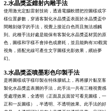
2.水晶獎盃鐳射內雕手法
使用激光定點雷射技術，透過電腦軟體把控圖樣或字
樣位置參數，穿過客製化水晶獎盃表面於水晶獎盃中
間雕刻做字的手法，視覺上接近白色而且無法感觸
到。此種手法好處是能保有客製化水晶獎盃材質的原
色，圖樣和字樣不會掉色或磨耗，並且能夠有3D觀賞
視角，搭配光線可產生文字圖樣光影效果，繽紛夢
幻。
3.水晶獎盃噴墨彩色印製手法
是將圖樣或字樣印製在特殊膠紙上，再將膠片黏至客
製化水晶獎盃表層的手法，此手法一共有三種視覺感
受處理效果，全透明（正面及反面皆可看見圖樣，一
正和一反圖樣），半透明、不透明效果。此手法的好