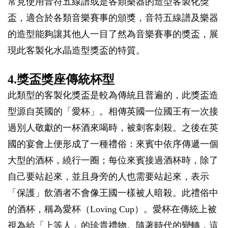
常見使用音符五線譜或是各類樂器的造型客製化獎
盃，適合於各類音樂賽事的頒獎，音符五線譜及樂器
的造型能夠讓其他人一目了然為音樂賽事的獎盃，展
現此客製化水晶造型獎盃的特質。
4.獎盃獎座傳統杯型
此類型的客製化獎盃是較為傳統且普遍的，此獎盃造
型源自英國的「愛杯」。相傳英國一位國王有一次接
過別人敬獻的一杯酒來喝時，被刺客刺殺。之後在英
國的宴會上便形成了一種禮俗：來賓中依序傳遞一個
大型的酒杯，繞行一圈；每位來賓接過酒杯時，除了
自己要站起來，並且身旁的人也需要站起來，表示
「保護」飲酒者不會像王國一樣被人暗殺。此禮俗中
的酒杯，稱為愛杯（Loving Cup）。愛杯在傳統上被
視為給「上等人」的珍貴禮物。隨著時代的變轉，這