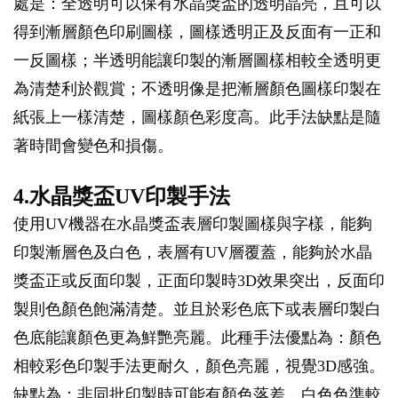
處是：全透明可以保有水晶獎盃的透明晶亮，且可以
得到漸層顏色印刷圖樣，圖樣透明正及反面有一正和
一反圖樣；半透明能讓印製的漸層圖樣相較全透明更
為清楚利於觀賞；不透明像是把漸層顏色圖樣印製在
紙張上一樣清楚，圖樣顏色彩度高。此手法缺點是隨
著時間會變色和損傷。
4.水晶獎盃UV印製手法
使用UV機器在水晶獎盃表層印製圖樣與字樣，能夠
印製漸層色及白色，表層有UV層覆蓋，能夠於水晶
獎盃正或反面印製，正面印製時3D效果突出，反面印
製則色顏色飽滿清楚。並且於彩色底下或表層印製白
色底能讓顏色更為鮮艷亮麗。此種手法優點為：顏色
相較彩色印製手法更耐久，顏色亮麗，視覺3D感強。
缺點為：非同批印製時可能有顏色落差，白色色準較