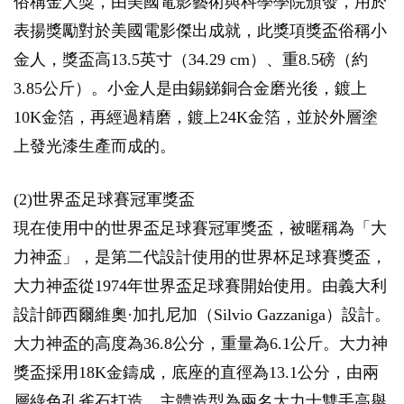
俗稱金人獎，由美國電影藝術與科學學院頒發，用於
表揚獎勵對於美國電影傑出成就，此獎項獎盃俗稱小
金人，獎盃高13.5英寸（34.29 cm）、重8.5磅（約
3.85公斤）。小金人是由錫銻銅合金磨光後，鍍上
10K金箔，再經過精磨，鍍上24K金箔，並於外層塗
上發光漆生產而成的。
(2)世界盃足球賽冠軍獎盃
現在使用中的世界盃足球賽冠軍獎盃，被暱稱為「大
力神盃」，是第二代設計使用的世界杯足球賽獎盃，
大力神盃從1974年世界盃足球賽開始使用。由義大利
設計師西爾維奧·加扎尼加（Silvio Gazzaniga）設計。
大力神盃的高度為36.8公分，重量為6.1公斤。大力神
獎盃採用18K金鑄成，底座的直徑為13.1公分，由兩
層綠色孔雀石打造，主體造型為兩名大力士雙手高舉