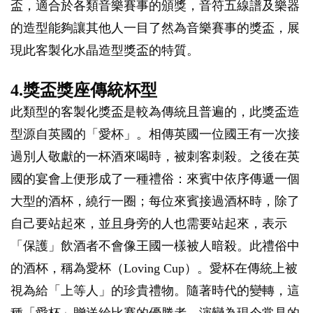
盃，適合於各類音樂賽事的頒獎，音符五線譜及樂器
的造型能夠讓其他人一目了然為音樂賽事的獎盃，展
現此客製化水晶造型獎盃的特質。
4.獎盃獎座傳統杯型
此類型的客製化獎盃是較為傳統且普遍的，此獎盃造
型源自英國的「愛杯」。相傳英國一位國王有一次接
過別人敬獻的一杯酒來喝時，被刺客刺殺。之後在英
國的宴會上便形成了一種禮俗：來賓中依序傳遞一個
大型的酒杯，繞行一圈；每位來賓接過酒杯時，除了
自己要站起來，並且身旁的人也需要站起來，表示
「保護」飲酒者不會像王國一樣被人暗殺。此禮俗中
的酒杯，稱為愛杯（Loving Cup）。愛杯在傳統上被
視為給「上等人」的珍貴禮物。隨著時代的變轉，這
種「愛杯」贈送給比賽的優勝者，演變為現今常見的