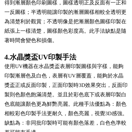
得到漸層顏色印刷圖樣，圖樣透明正及反面有一正和
一反圖樣；半透明能讓印製的漸層圖樣相較全透明更
為清楚利於觀賞；不透明像是把漸層顏色圖樣印製在
紙張上一樣清楚，圖樣顏色彩度高。此手法缺點是隨
著時間會變色和損傷。
4.水晶獎盃UV印製手法
使用UV機器在水晶獎盃表層印製圖樣與字樣，能夠
印製漸層色及白色，表層有UV層覆蓋，能夠於水晶
獎盃正或反面印製，正面印製時3D效果突出，反面印
製則色顏色飽滿清楚。並且於彩色底下或表層印製白
色底能讓顏色更為鮮艷亮麗。此種手法優點為：顏色
相較彩色印製手法更耐久，顏色亮麗，視覺3D感強。
缺點為：非同批印製時可能有顏色落差，白色色準較