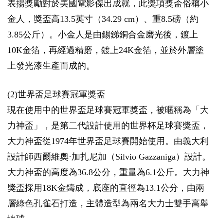
表揚獎勵對於美國電影傑出成就，此獎項獎盃俗稱小
金人，獎盃高13.5英寸（34.29 cm）、重8.5磅（約
3.85公斤）。小金人是由錫銻銅合金磨光後，鍍上
10K金箔，再經過精磨，鍍上24K金箔，並於外層塗
上發光漆生產而成的。
(2)世界盃足球賽冠軍獎盃
現在使用中的世界盃足球賽冠軍獎盃，被暱稱為「大
力神盃」，是第二代設計使用的世界杯足球賽獎盃，
大力神盃從1974年世界盃足球賽開始使用。由義大利
設計師西爾維奧·加扎尼加（Silvio Gazzaniga）設計。
大力神盃的高度為36.8公分，重量為6.1公斤。大力神
獎盃採用18K金鑄成，底座的直徑為13.1公分，由兩
層綠色孔雀石打造，主體造型為兩名大力士雙手高舉