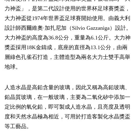
力神盃」，是第二代設計使用的世界杯足球賽獎盃，
大力神盃從1974年世界盃足球賽開始使用。由義大利
設計師西爾維奧·加扎尼加（Silvio Gazzaniga）設計。
大力神盃的高度為36.8公分，重量為6.1公斤。大力神
獎盃採用18K金鑄成，底座的直徑為13.1公分，由兩
層綠色孔雀石打造，主體造型為兩名大力士雙手高舉
地球。
人造水晶是高鉛含量的玻璃，因此又稱為高鉛玻璃、
鉛晶質玻璃，在一般玻璃，主要為二氧化矽中添加一
定比例的氧化鉛，即可製成人造水晶，且亮度及透明
度和天然水晶極為相近，可用於打造客製化水晶獎盃
等工藝品。