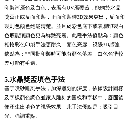
印製漸層色及白色，表層有UV層覆蓋，能夠於水晶
獎盃正或反面印製，正面印製時3D效果突出，反面印
製則色顏色飽滿清楚。並且於彩色底下或表層印製白
色底能讓顏色更為鮮艷亮麗。此種手法優點為：顏色
相較彩色印製手法更耐久，顏色亮麗，視覺3D感強。
缺點為：非同批印製時可能有顏色落差，白色色準較
差可能有毛邊。
5.水晶獎盃填色手法
基于噴砂雕刻手法，加深雕刻的深度，依據設計圖樣
及字樣顏色調色並家入雕刻的圖樣和字樣中，凝固後
便產生出填色的視覺效果。此手法優點是：吸引目
光、強調重點。