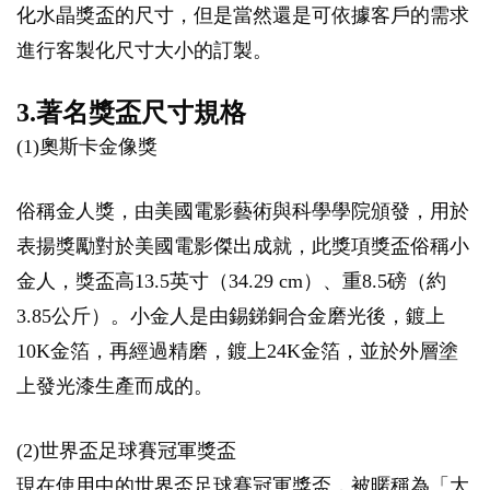
化水晶獎盃的尺寸，但是當然還是可依據客戶的需求
進行客製化尺寸大小的訂製。
3.著名獎盃尺寸規格
(1)奧斯卡金像獎
俗稱金人獎，由美國電影藝術與科學學院頒發，用於
表揚獎勵對於美國電影傑出成就，此獎項獎盃俗稱小
金人，獎盃高13.5英寸（34.29 cm）、重8.5磅（約
3.85公斤）。小金人是由錫銻銅合金磨光後，鍍上
10K金箔，再經過精磨，鍍上24K金箔，並於外層塗
上發光漆生產而成的。
(2)世界盃足球賽冠軍獎盃
現在使用中的世界盃足球賽冠軍獎盃，被暱稱為「大