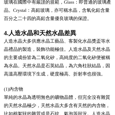
玻璃在國際中有嚴謹的規範，Glass：即普通的玻璃產
品。Crystal：高鉛玻璃，亦可稱水晶，含氧化鉛含量
百分之二十四的高鉛含量優良玻璃的保證。
4.人造水晶和天然水晶差異
人造水晶大多供應水晶工藝品、客製化水晶獎盃等水
晶禮品的製造，裝飾功能極佳。人造水晶及天然水晶
的主要成份皆為二氧化矽，高純度的二氧化矽便被稱
為水晶。天然水晶是石英結晶，為六角柱狀結晶，因
高溫高壓環境下生成，硬度極高、折射率也很強。
(1)內含物
單純的水晶為透明無色的礦物晶體，但完全沒有雜質
的天然水晶極少，天然水晶大多含有天然的內含物，
比如棉絮狀的雜質或是石紋、氣泡等狀況。人造水晶