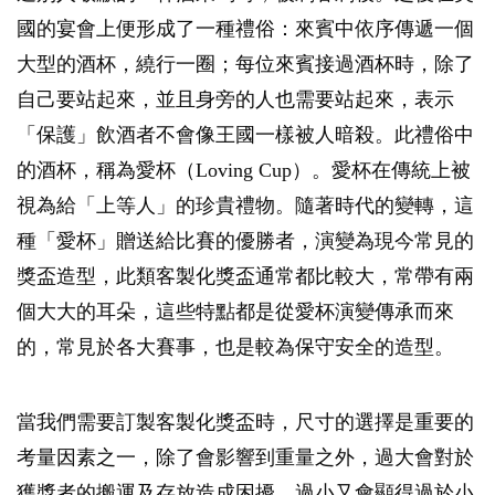
國的宴會上便形成了一種禮俗：來賓中依序傳遞一個
大型的酒杯，繞行一圈；每位來賓接過酒杯時，除了
自己要站起來，並且身旁的人也需要站起來，表示
「保護」飲酒者不會像王國一樣被人暗殺。此禮俗中
的酒杯，稱為愛杯（Loving Cup）。愛杯在傳統上被
視為給「上等人」的珍貴禮物。隨著時代的變轉，這
種「愛杯」贈送給比賽的優勝者，演變為現今常見的
獎盃造型，此類客製化獎盃通常都比較大，常帶有兩
個大大的耳朵，這些特點都是從愛杯演變傳承而來
的，常見於各大賽事，也是較為保守安全的造型。
當我們需要訂製客製化獎盃時，尺寸的選擇是重要的
考量因素之一，除了會影響到重量之外，過大會對於
獲獎者的搬運及存放造成困擾，過小又會顯得過於小