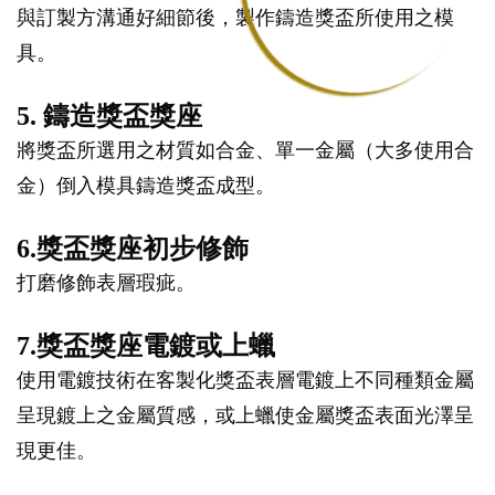
與訂製方溝通好細節後，製作鑄造獎盃所使用之模
具。
5. 鑄造獎盃獎座
將獎盃所選用之材質如合金、單一金屬（大多使用合
金）倒入模具鑄造獎盃成型。
6.獎盃獎座初步修飾
打磨修飾表層瑕疵。
7.獎盃獎座電鍍或上蠟
使用電鍍技術在客製化獎盃表層電鍍上不同種類金屬
呈現鍍上之金屬質感，或上蠟使金屬獎盃表面光澤呈
現更佳。