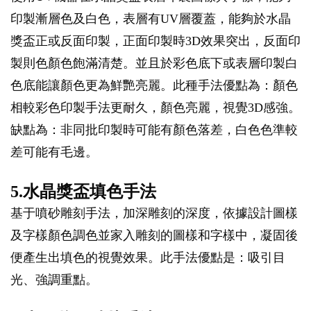
印製漸層色及白色，表層有UV層覆蓋，能夠於水晶
獎盃正或反面印製，正面印製時3D效果突出，反面印
製則色顏色飽滿清楚。並且於彩色底下或表層印製白
色底能讓顏色更為鮮艷亮麗。此種手法優點為：顏色
相較彩色印製手法更耐久，顏色亮麗，視覺3D感強。
缺點為：非同批印製時可能有顏色落差，白色色準較
差可能有毛邊。
5.水晶獎盃填色手法
基于噴砂雕刻手法，加深雕刻的深度，依據設計圖樣
及字樣顏色調色並家入雕刻的圖樣和字樣中，凝固後
便產生出填色的視覺效果。此手法優點是：吸引目
光、強調重點。