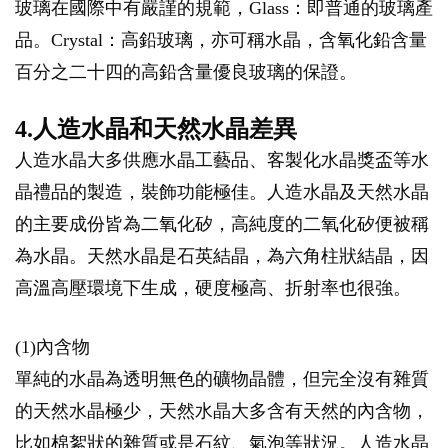
玻璃在國際中有嚴謹的規範，Glass：即普通的玻璃產
品。Crystal：高鉛玻璃，亦可稱水晶，含氧化鉛含量
百分之二十四的高鉛含量優良玻璃的保證。
4.人造水晶和天然水晶差異
人造水晶大多供應水晶工藝品、客製化水晶獎盃等水
晶禮品的製造，裝飾功能極佳。人造水晶及天然水晶
的主要成份皆為二氧化矽，高純度的二氧化矽便被稱
為水晶。天然水晶是石英結晶，為六角柱狀結晶，因
高溫高壓環境下生成，硬度極高、折射率也很強。
(1)內含物
單純的水晶為透明無色的礦物晶體，但完全沒有雜質
的天然水晶極少，天然水晶大多含有天然的內含物，
比如棉絮狀的雜質或是石紋、氣泡等狀況。人造水晶