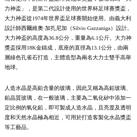
力神盃」，是第二代設計使用的世界杯足球賽獎盃，
大力神盃從1974年世界盃足球賽開始使用。由義大利
設計師西爾維奧·加扎尼加（Silvio Gazzaniga）設計。
大力神盃的高度為36.8公分，重量為6.1公斤。大力神
獎盃採用18K金鑄成，底座的直徑為13.1公分，由兩
層綠色孔雀石打造，主體造型為兩名大力士雙手高舉
地球。
人造水晶是高鉛含量的玻璃，因此又稱為高鉛玻璃、
鉛晶質玻璃，在一般玻璃，主要為二氧化矽中添加一
定比例的氧化鉛，即可製成人造水晶，且亮度及透明
度和天然水晶極為相近，可用於打造客製化水晶獎盃
等工藝品。