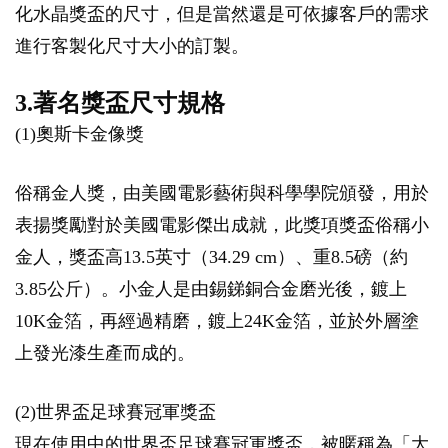
化水晶獎盃的尺寸，但是當然還是可依據客戶的需求
進行客製化尺寸大小的訂製。
3.著名獎盃尺寸規格
(1)奧斯卡金像獎
俗稱金人獎，由美國電影藝術與科學學院頒發，用於
表揚獎勵對於美國電影傑出成就，此獎項獎盃俗稱小
金人，獎盃高13.5英寸（34.29 cm）、重8.5磅（約
3.85公斤）。小金人是由錫銻銅合金磨光後，鍍上
10K金箔，再經過精磨，鍍上24K金箔，並於外層塗
上發光漆生產而成的。
(2)世界盃足球賽冠軍獎盃
現在使用中的世界盃足球賽冠軍獎盃，被暱稱為「大