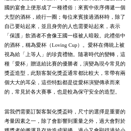
國的宴會上便形成了一種禮俗：來賓中依序傳遞一個
大型的酒杯，繞行一圈；每位來賓接過酒杯時，除了
自己要站起來，並且身旁的人也需要站起來，表示
「保護」飲酒者不會像王國一樣被人暗殺。此禮俗中
的酒杯，稱為愛杯（Loving Cup）。愛杯在傳統上被
視為給「上等人」的珍貴禮物。隨著時代的變轉，這
種「愛杯」贈送給比賽的優勝者，演變為現今常見的
獎盃造型，此類客製化獎盃通常都比較大，常帶有兩
個大大的耳朵，這些特點都是從愛杯演變傳承而來
的，常見於各大賽事，也是較為保守安全的造型。
當我們需要訂製客製化獎盃時，尺寸的選擇是重要的
考量因素之一，除了會影響到重量之外，過大會對於
獲獎者的搬運及存放造成困擾，過小又會顯得過於小