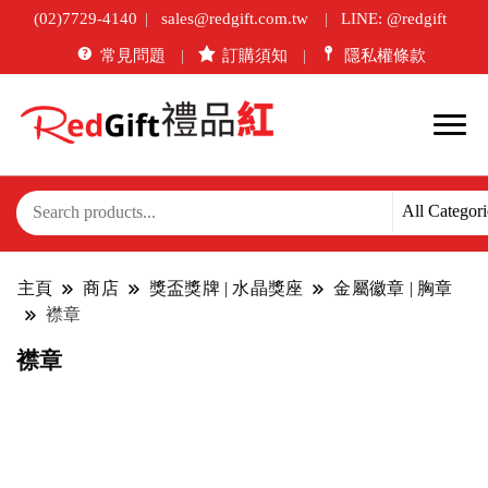
(02)7729-4140
sales@redgift.com.tw
LINE: @redgift
常見問題
訂購須知
隱私權條款
主頁
商店
獎盃獎牌 | 水晶獎座
金屬徽章 | 胸章
襟章
襟章