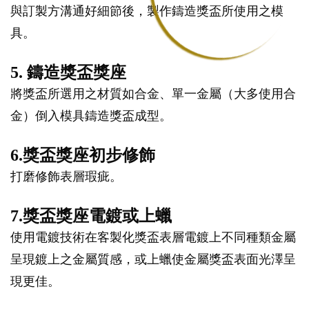
與訂製方溝通好細節後，製作鑄造獎盃所使用之模
具。
5. 鑄造獎盃獎座
將獎盃所選用之材質如合金、單一金屬（大多使用合
金）倒入模具鑄造獎盃成型。
6.獎盃獎座初步修飾
打磨修飾表層瑕疵。
7.獎盃獎座電鍍或上蠟
使用電鍍技術在客製化獎盃表層電鍍上不同種類金屬
呈現鍍上之金屬質感，或上蠟使金屬獎盃表面光澤呈
現更佳。