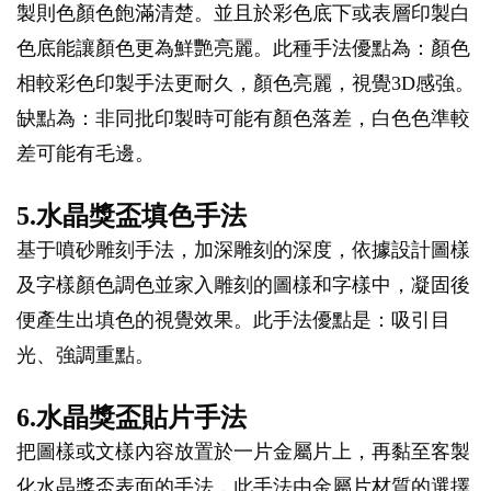
製則色顏色飽滿清楚。並且於彩色底下或表層印製白
色底能讓顏色更為鮮艷亮麗。此種手法優點為：顏色
相較彩色印製手法更耐久，顏色亮麗，視覺3D感強。
缺點為：非同批印製時可能有顏色落差，白色色準較
差可能有毛邊。
5.水晶獎盃填色手法
基于噴砂雕刻手法，加深雕刻的深度，依據設計圖樣
及字樣顏色調色並家入雕刻的圖樣和字樣中，凝固後
便產生出填色的視覺效果。此手法優點是：吸引目
光、強調重點。
6.水晶獎盃貼片手法
把圖樣或文樣內容放置於一片金屬片上，再黏至客製
化水晶獎盃表面的手法，此手法由金屬片材質的選擇