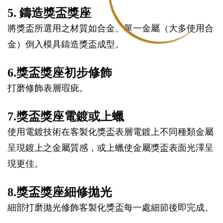
5. 鑄造獎盃獎座
將獎盃所選用之材質如合金、單一金屬（大多使用合
金）倒入模具鑄造獎盃成型。
6.獎盃獎座初步修飾
打磨修飾表層瑕疵。
7.獎盃獎座電鍍或上蠟
使用電鍍技術在客製化獎盃表層電鍍上不同種類金屬
呈現鍍上之金屬質感，或上蠟使金屬獎盃表面光澤呈
現更佳。
8.獎盃獎座細修拋光
細部打磨拋光修飾客製化獎盃每一處細節後即完成。