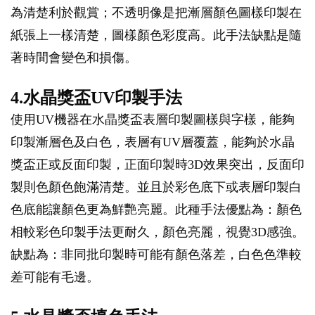
為清楚利於觀賞；不透明像是把漸層顏色圖樣印製在
紙張上一樣清楚，圖樣顏色彩度高。此手法缺點是隨
著時間會變色和損傷。
4.水晶獎盃UV印製手法
使用UV機器在水晶獎盃表層印製圖樣與字樣，能夠
印製漸層色及白色，表層有UV層覆蓋，能夠於水晶
獎盃正或反面印製，正面印製時3D效果突出，反面印
製則色顏色飽滿清楚。並且於彩色底下或表層印製白
色底能讓顏色更為鮮艷亮麗。此種手法優點為：顏色
相較彩色印製手法更耐久，顏色亮麗，視覺3D感強。
缺點為：非同批印製時可能有顏色落差，白色色準較
差可能有毛邊。