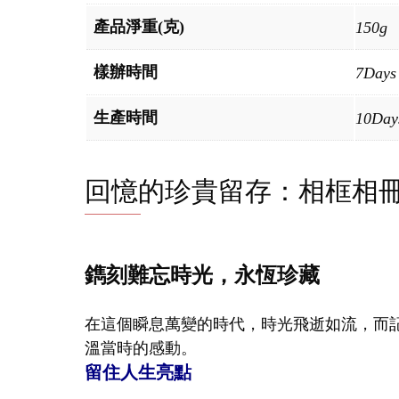
產品淨重(克)
150g
樣辦時間
7Days
生產時間
10Day
回憶的珍貴留存：相框相
鐫刻難忘時光，永恆珍藏
在這個瞬息萬變的時代，時光飛逝如流，而
溫當時的感動。
留住人生亮點