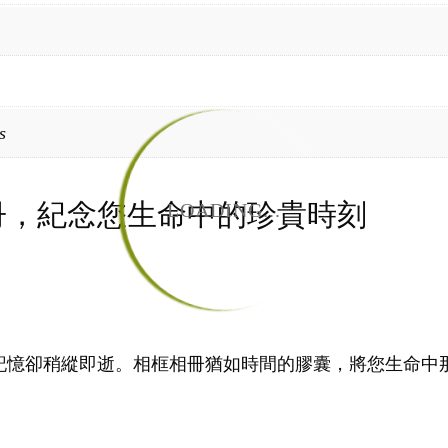
s
冊，紀念您生命中的珍貴時刻
LOADING...
記憶卻稍縱即逝。相框相冊猶如時間的膠囊，將您生命中