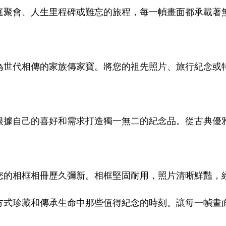
庭聚會、人生里程碑或難忘的旅程，每一幀畫面都承載著
為世代相傳的家族傳家寶。將您的祖先照片、旅行紀念或
根據自己的喜好和需求打造獨一無二的紀念品。從古典優
您的相框相冊歷久彌新。相框堅固耐用，照片清晰鮮豔，
方式珍藏和傳承生命中那些值得紀念的時刻。讓每一幀畫