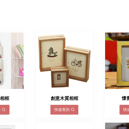
墻相框
創意木質相框
懷
詢
快速查詢
快