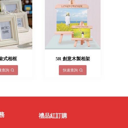
吋歐式相框
5R 創意木製相架
速查詢
快速查詢
務
禮品紅訂購