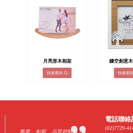
月亮形木相架
鏤空創意
快速查詢
快速查
電話聯絡
(02)7729-41
專業、創新、品質把關