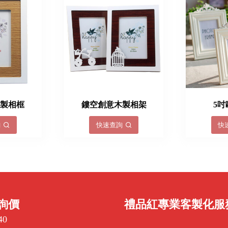
木製相框
鏤空創意木製相架
5
詢
快速查詢
快
詢價
禮品紅專業客製化服
40