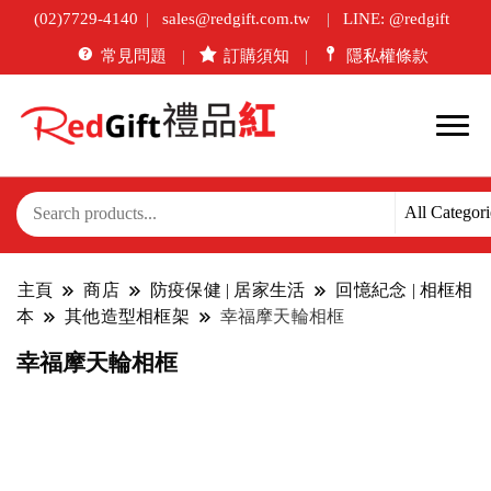
(02)7729-4140
sales@redgift.com.tw
LINE: @redgift
常見問題
訂購須知
隱私權條款
主頁
商店
防疫保健 | 居家生活
回憶紀念 | 相框相
本
其他造型相框架
幸福摩天輪相框
幸福摩天輪相框