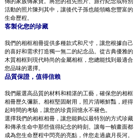
傳的家族傳家寶。將您的祖先照片、旅行紀念或特別
活動的照片陳列其中，讓後代子孫也能領略您豐富的
生命歷程。
客製化您的珍藏
我們的相框相冊提供多種款式和尺寸，讓您根據自己
的喜好和需求打造獨一無二的紀念品。從古典優雅的
木質相框到現代時尚的金屬相框，您總能找到最適合
您品味的選擇。
品質保證，值得信賴
我們嚴選高品質的材料和精湛的工藝，確保您的相框
相冊歷久彌新。相框堅固耐用，照片清晰鮮豔，經得
起時間的考驗，讓您的珍貴回憶永不褪色。
選擇我們的相框相冊，讓您能夠以最特別的方式珍藏
和傳承生命中那些值得紀念的時刻。讓每一幀畫面都
成為您生命歷程中閃亮的亮點，伴您走過歲月長河。