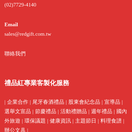
(02)7729-4140
Email
sales@redgift.com.tw
聯絡我們
禮品紅專業客製化服務
|
企業合作
|
尾牙春酒禮品
|
股東會紀念品
|
宣導品
|
選舉文宣品
|
節慶禮品
|
活動禮贈品
|
週年禮品
|
國內
外旅遊
|
環保議題
|
健康資訊
|
主題節日
|
料理食譜
|
辦公文具
|