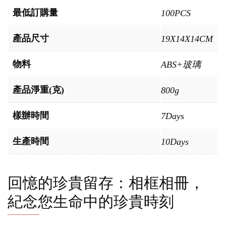
最低訂購量
100PCS
產品尺寸
19X14X14CM
物料
ABS+玻璃
產品淨重(克)
800g
樣辦時間
7Days
生產時間
10Days
回憶的珍貴留存：相框相冊，
紀念您生命中的珍貴時刻